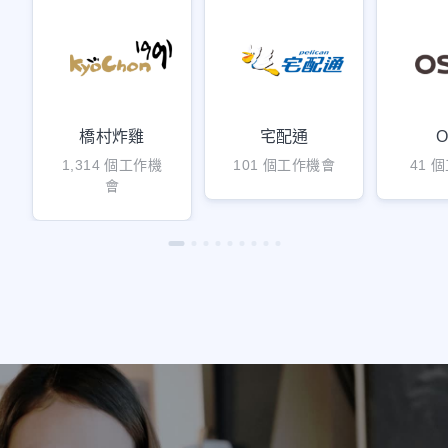
橋村炸雞
宅配通
O
1,314 個工作機
101 個工作機會
41 
會