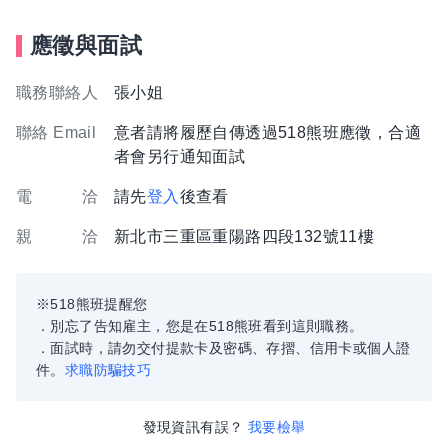
應徵與面試
職務聯絡人
張小姐
聯絡 Email
意者請將履歷自傳透過518熊班應徵，合適
者會另行通知面試
電 洽
請先
登入
後查看
親 洽
新北市三重區重陽路四段132號11樓
※518熊班提醒您
．別忘了告知雇主，您是在518熊班看到這則職務。
．面試時，請勿交付提款卡及密碼、存摺、信用卡或個人證
件。
求職防騙技巧
發現資訊有誤？
我要檢舉