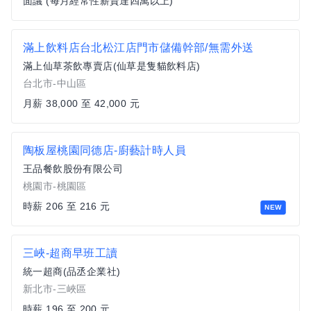
面議 (每月經常性薪資達四萬以上)
滿上飲料店台北松江店門市儲備幹部/無需外送
滿上仙草茶飲專賣店(仙草是隻貓飲料店)
台北市-中山區
月薪 38,000 至 42,000 元
陶板屋桃園同德店-廚藝計時人員
王品餐飲股份有限公司
桃園市-桃園區
時薪 206 至 216 元
NEW
三峽-超商早班工讀
統一超商(品丞企業社)
新北市-三峽區
時薪 196 至 200 元