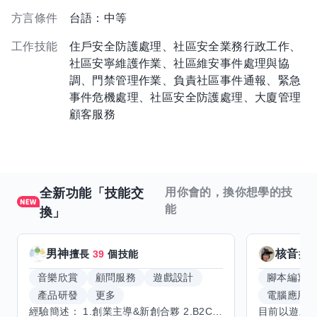
方言條件
台語：中等
工作技能
住戶安全防護處理、社區安全業務行政工作、
社區安寧維護作業、社區維安事件處理與協
調、門禁管理作業、負責社區事件通報、緊急
事件危機處理、社區安全防護處理、大廈管理
顧客服務
全新功能「技能交
用你會的，換你想學的技
能
換」
男神
核音
擅長
39
個技能
擅
音樂欣賞
顧問服務
遊戲設計
腳本編寫
產品研發
更多
電腦應用
經驗簡述： 1.創業主導&新創合夥 2.B2C產品開發運營一條龍 3.AI應用開發與量化研究新創 標籤話題都可以聊，開放交流 找尋共同創業機會，亦歡迎新創收編