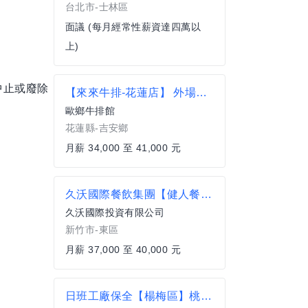
台北市-士林區
面議 (每月經常性薪資達四萬以
上)
中止或廢除
【來來牛排-花蓮店】 外場儲備幹部(領班、主任)
歐鄉牛排館
花蓮縣-吉安鄉
月薪 34,000 至 41,000 元
久沃國際餐飲集團【健人餐廚 竹科店】-正職外場人員
久沃國際投資有限公司
新竹市-東區
月薪 37,000 至 40,000 元
日班工廠保全【楊梅區】桃園齊家