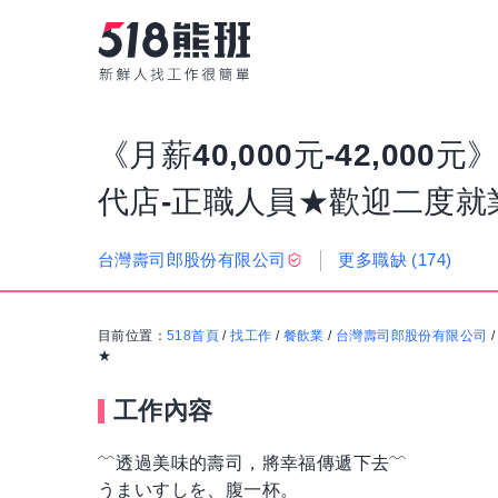
《月薪40,000元-42,00
代店-正職人員★歡迎二度就
更多職缺
(174)
台灣壽司郎股份有限公司
目前位置：
518首頁
/
找工作
/
餐飲業
/
台灣壽司郎股份有限公司
★
工作內容
﹌透過美味的壽司，將幸福傳遞下去﹌
うまいすしを、腹一杯。