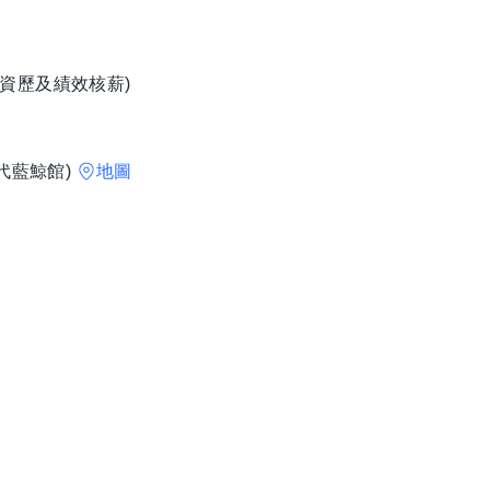
資歷及績效核薪)
代藍鯨館)
地圖