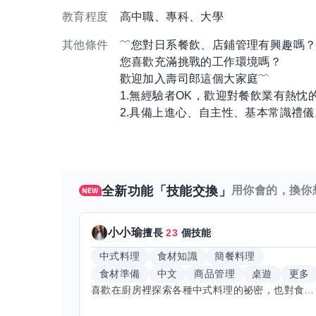
教育程度
高中職、專科、大學
其他條件
﹌您對日系餐飲、店鋪管理有興趣嗎
您喜歡充滿挑戰的工作環境嗎？
歡迎加入壽司郎這個大家庭﹌
1.無經驗者OK，歡迎對餐飲業有熱忱
2.具備上進心、自主性、基本常識禮儀
全新功能「技能交換」
用你會的，換你
小小瑜
擅長
23
個技能
中式料理
食材知識
簡餐料理
食材準備
中文
商品管理
桌遊
更多
喜歡在廚房裡探索各種中式料理的祕密，也對食材的挑選和搭配充滿熱情。平常生活裡，簡餐料理是我的拿手好戲，讓人輕鬆又滿足。最近開始對手繪、攝影和影片剪輯有濃厚興趣，想找伙伴一起學習交換技能，互相激盪創意！希望能和你一起開心成長，分享不只是技術，更是快樂和靈感的碰撞。