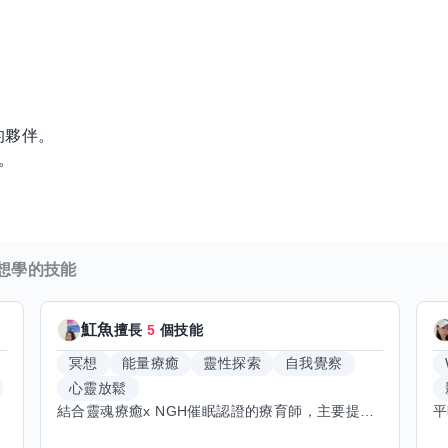
？
的夥伴。
。
想學的技能
魟魚
擅長
5
個技能
冥想
能量療癒
靈性探索
自我覺察
心靈放鬆
結合靈魂療癒x NGH催眠認證的療育師，主要提供潛意識探索和靈魂導向的催眠療育。你會全程100%清醒跟我對話。