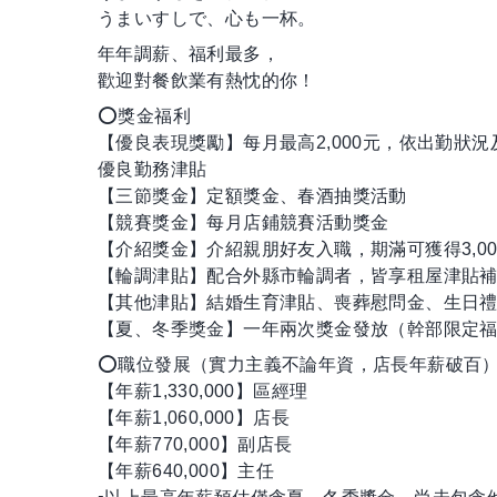
うまいすしで、心も一杯。
年年調薪、福利最多，
歡迎對餐飲業有熱忱的你！
⭕獎金福利
【優良表現獎勵】每月最高2,000元，依出勤
優良勤務津貼
【三節獎金】定額獎金、春酒抽獎活動
【競賽獎金】每月店鋪競賽活動獎金
【介紹獎金】介紹親朋好友入職，期滿可獲得3,000~
【輪調津貼】配合外縣市輪調者，皆享租屋津貼
【其他津貼】結婚生育津貼、喪葬慰問金、生日
【夏、冬季獎金】一年兩次獎金發放（幹部限定
⭕職位發展（實力主義不論年資，店長年薪破百
【年薪1,330,000】區經理
【年薪1,060,000】店長
【年薪770,000】副店長
【年薪640,000】主任