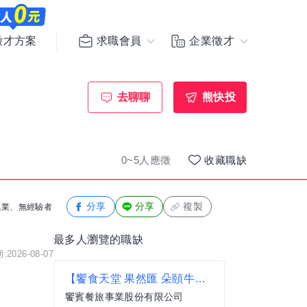
求職會員
企業徵才
徵才方案
去聊聊
熊快投
0~5人應徵
收藏職缺
分享
分享
複製
度就業、無經驗者
最多人瀏覽的職缺
2026-08-07
【饗食天堂 果然匯 朵頤牛排】 中/西/日廚 廚師 薪資面議 歡迎相關經驗者來挑戰【士林區】
饗賓餐旅事業股份有限公司