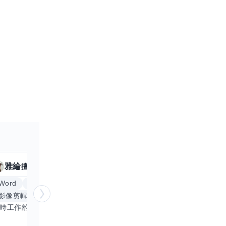
雅綸
小姵
擅長
7
個技能
擅
Word
Excel
倉頡輸入法
體重管理
影像剪輯與後製
手機遊戲
更多
創業
銷
平時工作離不開Word和Excel，熟練操作讓我在文件整理和數據處理上都得心應手，還能用倉頡輸入法快速打字。近期想挑戰英文學習，希望能透過交換技能一起進步！如果你英文流利，需要中文或電腦技巧輔助，歡迎找我搭檔，咱們一起歡樂學習，互相激勵，成為彼此的學習小夥伴！