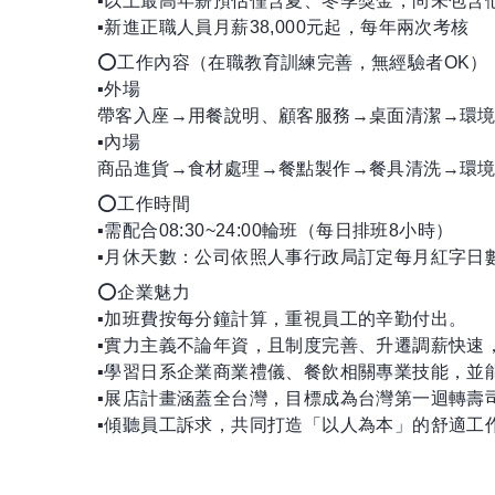
▪以上最高年薪預估僅含夏、冬季獎金，尚未包含
▪新進正職人員月薪38,000元起，每年兩次考核
⭕工作內容（在職教育訓練完善，無經驗者OK）
▪外場
帶客入座→用餐說明、顧客服務→桌面清潔→環境
▪內場
商品進貨→食材處理→餐點製作→餐具清洗→環境
⭕工作時間
▪需配合08:30~24:00輪班（每日排班8小時）
▪月休天數：公司依照人事行政局訂定每月紅字日
⭕企業魅力
▪加班費按每分鐘計算，重視員工的辛勤付出。
▪實力主義不論年資，且制度完善、升遷調薪快速
▪學習日系企業商業禮儀、餐飲相關專業技能，並
▪展店計畫涵蓋全台灣，目標成為台灣第一迴轉壽
▪傾聽員工訴求，共同打造「以人為本」的舒適工