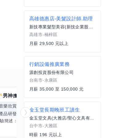
高雄德惠店-美髮設計師.助理
新技專業髮型美容(新技企業股份有限公司)
高雄市-楠梓區
月薪 29,500 元以上
行銷設備推廣業務
源創投資股份有限公司
台南市-永康區
月薪 35,000 至 150,000 元
男神
核音
擅長
39
個技能
擅
音樂欣賞
顧問服務
遊戲設計
腳本編寫
金玉堂長期晚班工讀生
產品研發
跨部門協作
更多
電腦應用相
金玉堂文具(大雅店/聖心文具有限公司)
經驗簡述： 1.創業主導&新創合夥 2.B2C產品開發運營一條龍 3.AI應用開發與量化研究新創 標籤話題都可以聊，開放交流 找尋共同創業機會，亦歡迎新創收編
台中市-大雅區
時薪 196 元以上