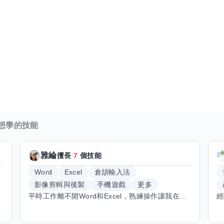
想學的技能
雅綸
擅長
7
個技能
Word
Excel
倉頡輸入法
影像剪輯與後製
手機遊戲
更多
平時工作離不開Word和Excel，熟練操作讓我在文件整理和數據處理上都得心應手，還能用倉頡輸入法快速打字。近期想挑戰英文學習，希望能透過交換技能一起進步！如果你英文流利，需要中文或電腦技巧輔助，歡迎找我搭檔，咱們一起歡樂學習，互相激勵，成為彼此的學習小夥伴！