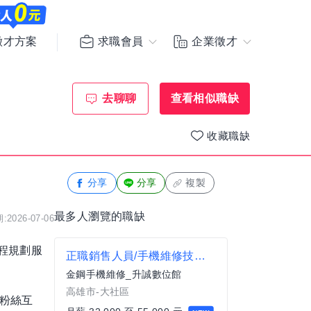
求職會員
企業徵才
徵才方案
去聊聊
查看相似職缺
收藏職缺
分享
分享
複製
最多人瀏覽的職缺
2026-07-06
程規劃服
正職銷售人員/手機維修技師/學徒人員
金鋼手機維修_升誠數位館
高雄市-大社區
與粉絲互