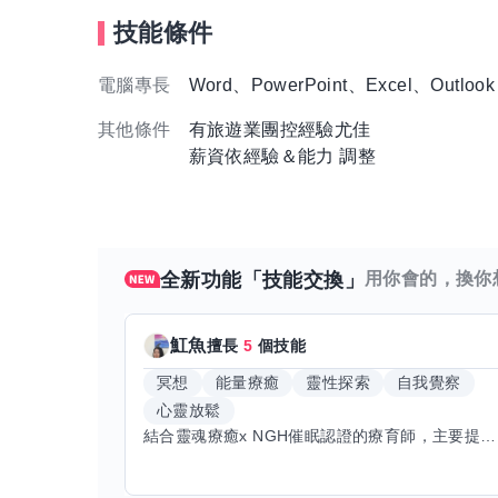
技能條件
電腦專長
Word、PowerPoint、Excel、Outlook
其他條件
有旅遊業團控經驗尤佳
薪資依經驗＆能力 調整
全新功能「技能交換」
用你會的，換你
魟魚
擅長
5
個技能
冥想
能量療癒
靈性探索
自我覺察
心靈放鬆
結合靈魂療癒x NGH催眠認證的療育師，主要提供潛意識探索和靈魂導向的催眠療育。你會全程100%清醒跟我對話。