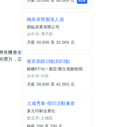
月薪 32,000 至 55,000 元
NEW
晚班床墊製造人員
群臨床業有限公司
台中市-潭子區
月薪 30,000 至 32,000 元
將有機會全
的潛力，立
夜班廚師18點到03點
銀櫃KTV(一廣店/賓仕視聽歌唱名店)
台中市-中區
月薪 38,000 至 42,000 元
土城秀泰-假日活動兼差
多元印刷企業社
新北市-土城區
時薪 200 至 250 元