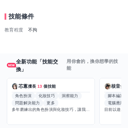
技能條件
教育程度
不拘
全新功能「技能交
用你會的，換你想學的技
能
換」
芯蕙
核音
擅長
13
個技能
擅
角色扮演
化妝技巧
洞察能力
腳本編寫
問題解決能力
更多
電腦應用
多年磨練出的角色扮演與化妝技巧，讓我能洞察細節，完美呈現不同風格。希望能與擅長Excel、Word及辦公軟體的你交換技能，讓我提升辦公效率，也願分享我的專業與心得，共同成長。期待有志者一同交流，攜手突破自我界限，創造更多可能。