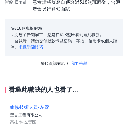
聯絡 Email
意者請將履歷自傳透過518熊班應徵，合適
者會另行通知面試
※518熊班提醒您
．別忘了告知雇主，您是在518熊班看到這則職務。
．面試時，請勿交付提款卡及密碼、存摺、信用卡或個人證
件。
求職防騙技巧
發現資訊有誤？
我要檢舉
看過此職缺的人也看了...
維修技術人員-左營
聖吉工程有限公司
高雄市-左營區