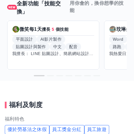
全新功能「技能交
用你會的，換你想學的技
能
換」
微笑每1天
玟琳
擅長
5
個技能
擅
平面設計
AI影片製作
Word
貼圖設計與製作
中文
配音
路跑
羽
我擅長： LINE 貼圖設計、簡易網站設計、影片剪輯、配音、AI 影片創作、音樂創作（原創歌曲／純音樂／配樂） 希望交換技能： ① 游泳（想學：自由式、蝶式） 已會基礎蛙式、仰式，但姿勢尚未標準，希望有人協助修正動作、提升效率。 ② 鋼琴（目前約巴哈初階程度） ③ 英文（程度約 B1～B2） 交換方式： 捷運可到處，部分技能可線上交換。
福利及制度
福利特色
優於勞基法之休假
員工獎金分紅
員工旅遊