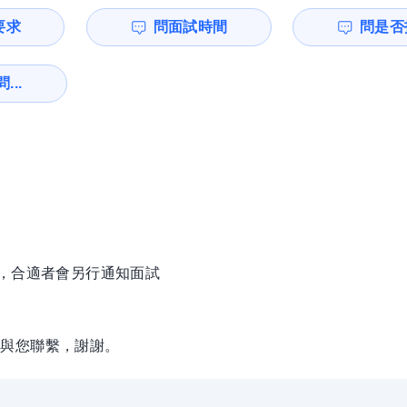
要求
問面試時間
問是否
...
徵，合適者會另行通知面試
動與您聯繫，謝謝。