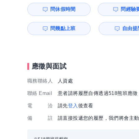
問休假時間
問經驗
問幾點上班
自由提問
應徵與面試
職務聯絡人
人資處
聯絡 Email
意者請將履歷自傳透過518熊班應
電 洽
請先
登入
後查看
備 註
請直接投遞您的履歷，我們將會主