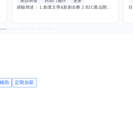
產品研發
跨部門協作
更多
經驗簡述： 1.創業主導&新創合夥 2.B2C產品開發運營一條龍 3.AI應用開發與量化研究新創 標籤話題都可以聊，開放交流 找尋共同創業機會，亦歡迎新創收編
補助
定期加薪