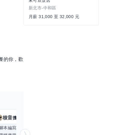
來可豆漿店
新北市-中和區
月薪 31,000 至 32,000 元
餐的你，歡
核音
KUMA
擅長
19
個技能
腳本編寫
APP開發
手機遊戲
日文
Exc