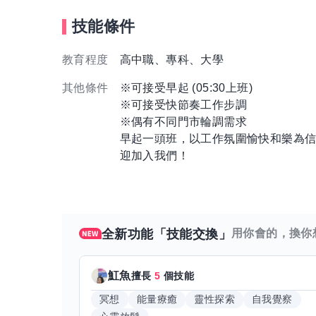
技能條件
教育程度
高中職、專科、大學
其他條件
※可接受早起 (05:30上班)
※可接受快節奏工作步調
※偶有不同門市輪調需求
早起一頭班，以工作氛圍愉快和樂為
迎加入我們！
全新功能「技能交換」
用你會的，換你
魟魚
擅長
5
個技能
冥想
能量療癒
靈性探索
自我覺察