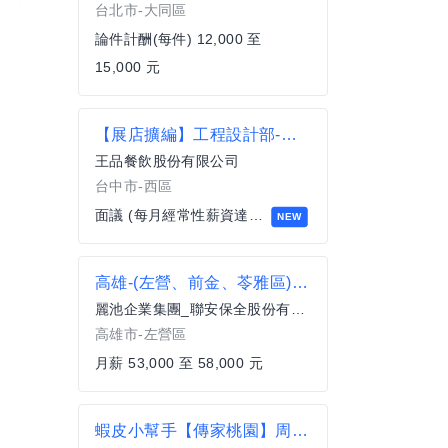
台北市-大同區
論件計酬(每件) 12,000 至
15,000 元
【展店擴編】工程設計部-工程估算人員
王品餐飲股份有限公司
台中市-西區
面議 (每月經常性薪資達四萬以上)
NEW
高雄-(左營、前金、苓雅區)社區經理-53000-58000元/週休二日、國定假日排休-李處長
麗池企業集團_聯安保全股份有限公司
高雄市-左營區
月薪 53,000 至 58,000 元
蝦皮小幫手【傳家桃園】周休二日排休,薪資和福利優於行情,同仁分紅,年終,團體績效,激勵獎金,三節獎金,無經驗可