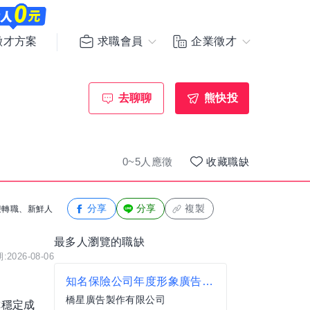
求職會員
企業徵才
徵才方案
去聊聊
熊快投
0~5人應徵
收藏職缺
分享
分享
複製
歡迎轉職、新鮮人
最多人瀏覽的職缺
2026-08-06
知名保險公司年度形象廣告 動態演員
橋星廣告製作有限公司
你穩定成