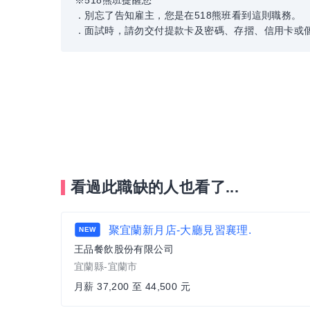
※518熊班提醒您
．別忘了告知雇主，您是在518熊班看到這則職務。
．面試時，請勿交付提款卡及密碼、存摺、信用卡或
看過此職缺的人也看了...
聚宜蘭新月店-大廳見習襄理.
NEW
王品餐飲股份有限公司
宜蘭縣-宜蘭市
月薪 37,200 至 44,500 元