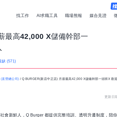
找工作
AI求職工具
職場熊報
媒合見證
薪最高42,000 X儲備幹部一
入
職缺
(571)
(直營總公司)
/
Q BURGER(新店中正店) 月薪最高42,000 X儲備幹部一頭班X 
更新日期:
會新鮮人，Q Burger 都提供完整培訓、透明升遷制度，陪