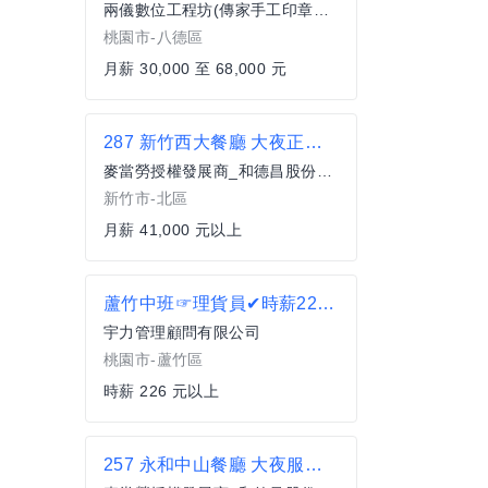
兩儀數位工程坊(傳家手工印章、東方翡翠寶石)
桃園市-八德區
月薪 30,000 至 68,000 元
287 新竹西大餐廳 大夜正職服務員(全職)
麥當勞授權發展商_和德昌股份有限公司
新竹市-北區
月薪 41,000 元以上
蘆竹中班☞理貨員✔時薪226✔可日領✔見紅休NL
宇力管理顧問有限公司
桃園市-蘆竹區
時薪 226 元以上
257 永和中山餐廳 大夜服務員(兼職)