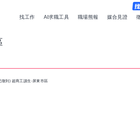
找工作
AI求職工具
職場熊報
媒合見證
區
已徵到) 超商工讀生-屏東市區