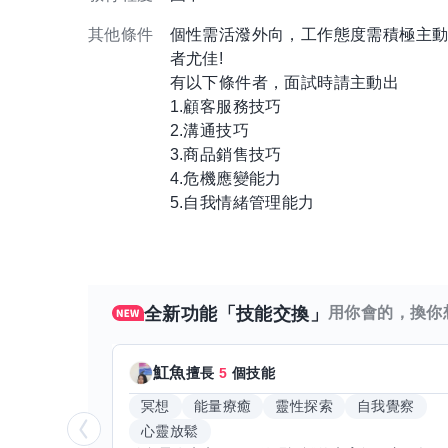
其他條件
個性需活潑外向，工作態度需積極主
者尤佳!
有以下條件者，面試時請主動出
1.顧客服務技巧
2.溝通技巧
3.商品銷售技巧
4.危機應變能力
5.自我情緒管理能力
全新功能「技能交換」
用你會的，換你
魟魚
擅長
5
個技能
冥想
能量療癒
靈性探索
自我覺察
心靈放鬆