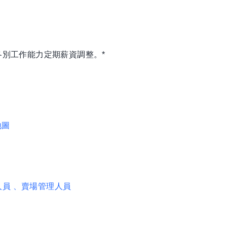
各別工作能力定期薪資調整。*
地圖
人員
、賣場管理人員