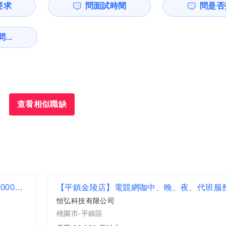
要求
問面試時間
問是否
...
查看相似職缺
杏子豬排-高雄義享店-幹部/組長#月薪40000-46000#另有門市達標獎金
【平鎮金陵店】電競網咖中、晚、夜、代班服
恒弘科技有限公司
桃園市-平鎮區