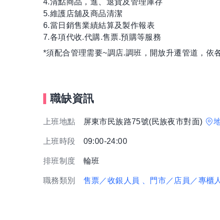
4.清點商品，進、退貨及管理庫存
5.維護店舖及商品清潔
6.當日銷售業績結算及製作報表
7.各項代收.代購.售票.預購等服務
*須配合管理需要~調店.調班，開放升遷管道，依
職缺資訊
上班地點
屏東市民族路75號(民族夜市對面)
上班時段
09:00-24:00
排班制度
輪班
職務類別
售票／收銀人員
、門市／店員／專櫃