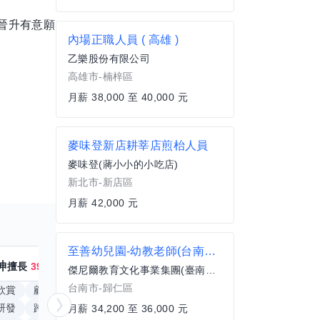
晉升有意願
內場正職人員 ( 高雄 )
乙樂股份有限公司
高雄市-楠梓區
月薪 38,000 至 40,000 元
麥味登新店耕莘店煎枱人員
麥味登(蔣小小的小吃店)
新北市-新店區
月薪 42,000 元
至善幼兒園-幼教老師(台南歸仁區)
神
核音
擅長
39
個技能
擅長
19
個
傑尼爾教育文化事業集團(臺南市私立至善幼兒園)
台南市-歸仁區
欣賞
顧問服務
遊戲設計
腳本編寫
APP
研發
跨部門協作
問題解決能力
電腦應用相關
月薪 34,200 至 36,000 元