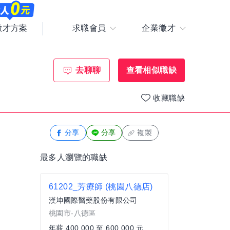
求職會員
企業徵才
徵才方案
去聊聊
查看相似職缺
收藏職缺
分享
分享
複製
最多人瀏覽的職缺
61202_芳療師 (桃園八德店)
漢坤國際醫藥股份有限公司
桃園市-八德區
年薪 400,000 至 600,000 元