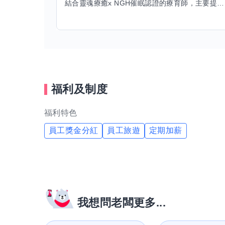
結合靈魂療癒x NGH催眠認證的療育師，主要提供潛意識探索和靈魂導向的催眠療育。你會全程100%清醒跟我對話。
福利及制度
福利特色
員工獎金分紅
員工旅遊
定期加薪
我想問老闆更多...