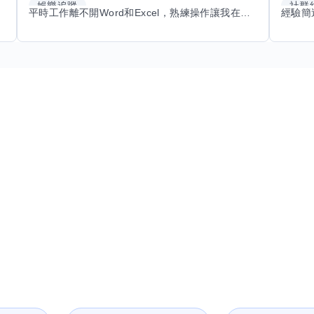
娛樂追蹤
社群
平時工作離不開Word和Excel，熟練操作讓我在文件整理和數據處理上都得心應手，還能用倉頡輸入法快速打字。近期想挑戰英文學習，希望能透過交換技能一起進步！如果你英文流利，需要中文或電腦技巧輔助，歡迎找我搭檔，咱們一起歡樂學習，互相激勵，成為彼此的學習小夥伴！