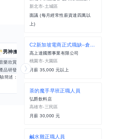
新北市-土城區
面議 (每月經常性薪資達四萬以
上)
C2新加坡電商正式職缺–倉儲物流/特休18天/外商機會/面試獎金
男神
核音
擅長
39
個技能
擅
高上達國際事業有限公司
桃園市-大園區
音樂欣賞
顧問服務
遊戲設計
腳本編寫
產品研發
跨部門協作
月薪 35,000 元以上
更多
電腦應用相
經驗簡述： 1.創業主導&新創合夥 2.B2C產品開發運營一條龍 3.AI應用開發與量化研究新創 標籤話題都可以聊，開放交流 找尋共同創業機會，亦歡迎新創收編
茶的魔手早班正職人員
弘爵飲料店
高雄市-三民區
月薪 30,000 元
鹹水雞正職人員