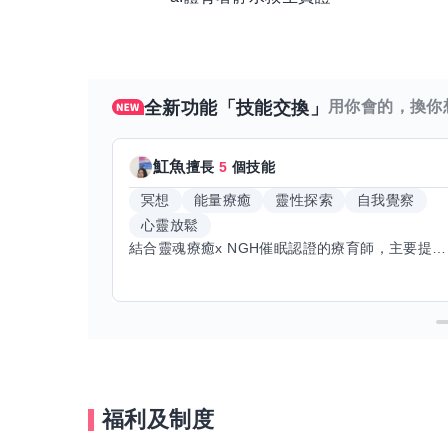
全新功能「技能交換」
用你會的，換你
魟魚
擅長
5
個技能
冥想
能量療癒
靈性探索
自我覺察
心靈放鬆
結合靈魂療癒x NGH催眠認證的療育師，主要提供潛意識探索和靈魂導向的催眠療育。你會全程100%清醒跟我對話。
福利及制度