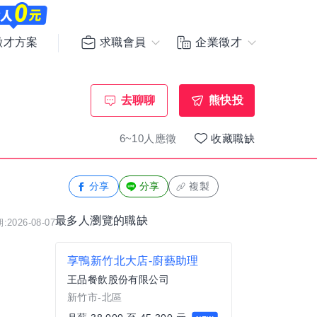
求職會員
企業徵才
徵才方案
去聊聊
熊快投
6~10人應徵
收藏職缺
分享
分享
複製
最多人瀏覽的職缺
2026-08-07
享鴨新竹北大店-廚藝助理
王品餐飲股份有限公司
新竹市-北區