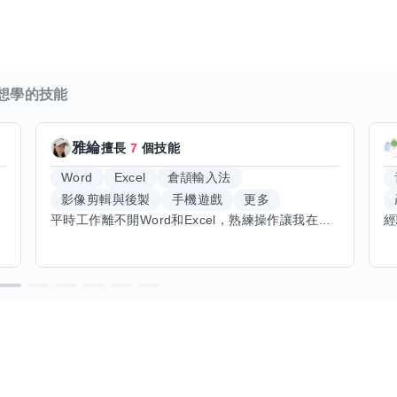
想學的技能
雅綸
擅長
7
個技能
Word
Excel
倉頡輸入法
影像剪輯與後製
手機遊戲
更多
平時工作離不開Word和Excel，熟練操作讓我在文件整理和數據處理上都得心應手，還能用倉頡輸入法快速打字。近期想挑戰英文學習，希望能透過交換技能一起進步！如果你英文流利，需要中文或電腦技巧輔助，歡迎找我搭檔，咱們一起歡樂學習，互相激勵，成為彼此的學習小夥伴！