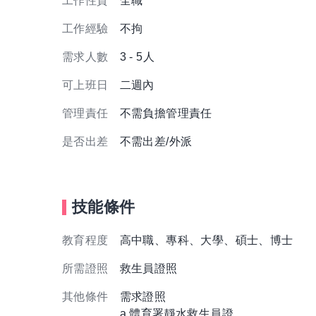
工作性質
全職
工作經驗
不拘
需求人數
3 - 5人
可上班日
二週內
管理責任
不需負擔管理責任
是否出差
不需出差/外派
技能條件
教育程度
高中職、專科、大學、碩士、博士
所需證照
救生員證照
其他條件
需求證照
a.體育署靜水救生員證