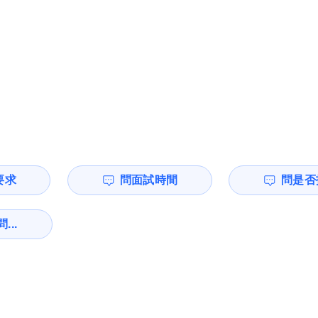
要求
問面試時間
問是否
...