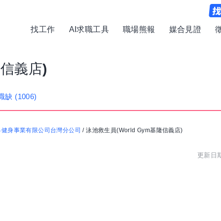
找工作
AI求職工具
職場熊報
媒合見證
隆信義店)
職缺
(1006)
界健身事業有限公司台灣分公司
/
泳池救生員(World Gym基隆信義店)
更新日期: