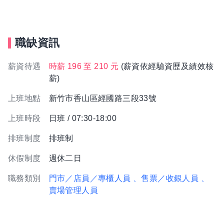
職缺資訊
薪資待遇
時薪 196 至 210 元
(薪資依經驗資歷及績效核
薪)
上班地點
新竹市香山區經國路三段33號
上班時段
日班 / 07:30-18:00
排班制度
排班制
休假制度
週休二日
職務類別
門市／店員／專櫃人員
、售票／收銀人員
、
賣場管理人員