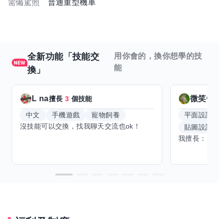
需備駕照
普通重型機車
全新功能「技能交
用你會的，換你想學的技
能
換」
L na
微笑每
擅長
3
個技能
中文
手機遊戲
寵物飼養
平面設計
沒技能可以交換，找我聊天交流也ok！
貼圖設計