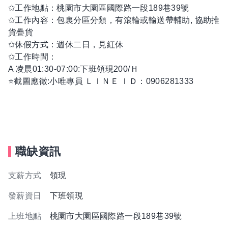
✩工作地點：桃園市大園區國際路一段189巷39號
✩工作內容：包裏分區分類，有滾輪或輸送帶輔助, 協助推
貨疊貨
✩休假方式：週休二日，見紅休
✩工作時間：
A 凌晨01:30-07:00:下班領現200/Ｈ
⭐️截圖應徵:小唯專員 ＬＩＮＥ ＩＤ：0906281333
職缺資訊
支薪方式
領現
發薪資日
下班領現
上班地點
桃園市大園區國際路一段189巷39號