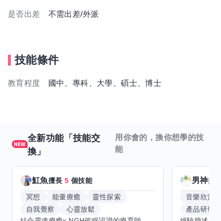
是否出差
不需出差/外派
技能條件
教育程度
國中、專科、大學、碩士、博士
全新功能「技能交
用你會的，換你想學的技
能
換」
魟魚
男神
擅長
5
個技能
擅
冥想
能量療癒
靈性探索
音樂欣賞
自我覺察
心靈放鬆
產品研發
結合靈魂療癒x NGH催眠認證的療育師，主要提供潛意識探索和靈魂導向的催眠療育。你會全程100%清醒跟我對話。