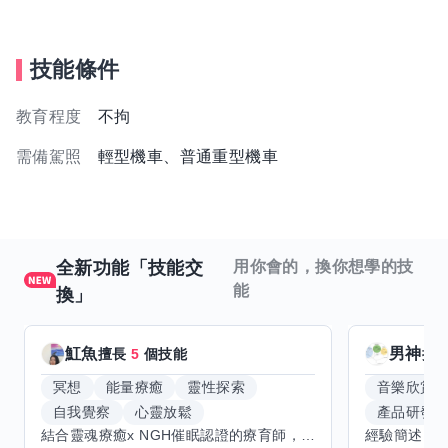
技能條件
教育程度
不拘
需備駕照
輕型機車、普通重型機車
全新功能「技能交
用你會的，換你想學的技
能
換」
魟魚
男神
擅長
5
個技能
擅
冥想
能量療癒
靈性探索
音樂欣賞
自我覺察
心靈放鬆
產品研發
結合靈魂療癒x NGH催眠認證的療育師，主要提供潛意識探索和靈魂導向的催眠療育。你會全程100%清醒跟我對話。