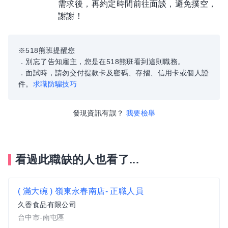
需求後，再約定時間前往面談，避免撲空，
謝謝！
※518熊班提醒您
．別忘了告知雇主，您是在518熊班看到這則職務。
．面試時，請勿交付提款卡及密碼、存摺、信用卡或個人證
件。
求職防騙技巧
發現資訊有誤？
我要檢舉
看過此職缺的人也看了...
( 滿大碗 ) 嶺東永春南店- 正職人員
久香食品有限公司
台中市-南屯區