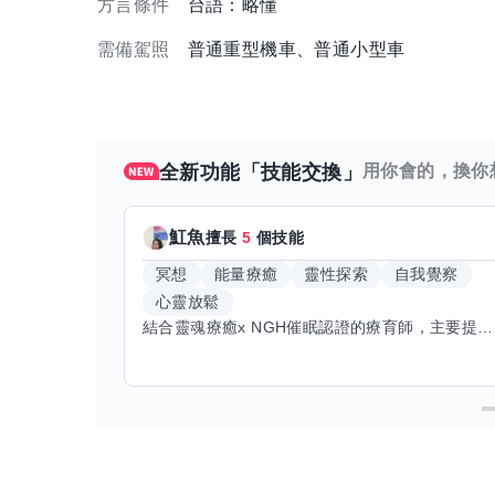
方言條件
台語：略懂
需備駕照
普通重型機車、普通小型車
全新功能「技能交換」
用你會的，換你
魟魚
擅長
5
個技能
冥想
能量療癒
靈性探索
自我覺察
心靈放鬆
結合靈魂療癒x NGH催眠認證的療育師，主要提供潛意識探索和靈魂導向的催眠療育。你會全程100%清醒跟我對話。