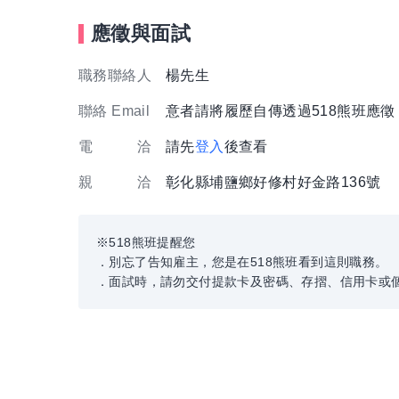
應徵與面試
職務聯絡人
楊先生
聯絡 Email
意者請將履歷自傳透過518熊班應
電 洽
請先
登入
後查看
親 洽
彰化縣埔鹽鄉好修村好金路136號
※518熊班提醒您
．別忘了告知雇主，您是在518熊班看到這則職務。
．面試時，請勿交付提款卡及密碼、存摺、信用卡或