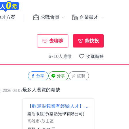
求職會員
企業徵才
徵才方案
去聊聊
熊快投
6~10人應徵
收藏職缺
分享
分享
複製
最多人瀏覽的職缺
2026-08-07
【歡迎眼鏡業有經驗人才】樂活眼鏡_門市驗光師/生(高雄地區)
樂活眼鏡行(樂活光學有限公司)
高雄市-鼓山區