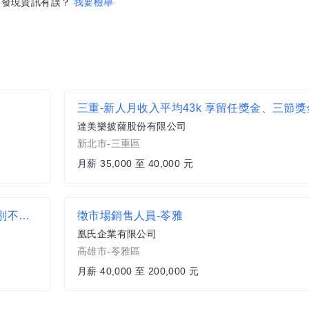
發現資訊有誤？
我要檢舉
達美樂披薩股份有限公司
新北市-三重區
月薪 35,000 至 40,000 元
დ新倉開幕招募理貨員დ近中壢好市多დ固定班別不輪班დ可日/週領-J2
徵市場銷售人員-苓雅
凰氏企業有限公司
高雄市-苓雅區
月薪 40,000 至 200,000 元