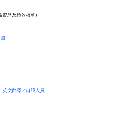
驗資歷及績效核薪)
地圖
、英文翻譯／口譯人員