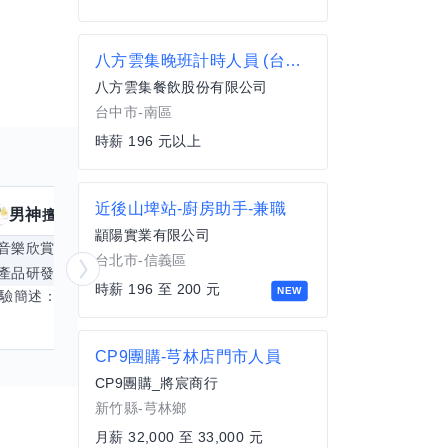
八方雲集晚班計時人員 (台中大慶店)
八方雲集餐飲股份有限公司
台中市-南區
時薪 196 元以上
近後山埤站-廚房助手-兼職
男神
核音
擅長
39
個技能
擅
顓陽實業有限公司
音樂欣賞
顧問服務
遊戲設計
腳本編寫
台北市-信義區
產品研發
跨部門協作
更多
電腦應用相
時薪 196 至 200 元
NEW
經驗簡述： 1.創業主導&新創合夥 2.B2C產品開發運營一條龍 3.AI應用開發與量化研究新創 標籤話題都可以聊，開放交流 找尋共同創業機會，亦歡迎新創收編
CP9團購-芎林店門市人員
CP9團購_將宸商行
新竹縣-芎林鄉
月薪 32,000 至 33,000 元