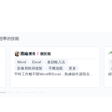
想學的技能
雅綸
擅長
7
個技能
Word
Excel
倉頡輸入法
影像剪輯與後製
手機遊戲
更多
平時工作離不開Word和Excel，熟練操作讓我在文件整理和數據處理上都得心應手，還能用倉頡輸入法快速打字。近期想挑戰英文學習，希望能透過交換技能一起進步！如果你英文流利，需要中文或電腦技巧輔助，歡迎找我搭檔，咱們一起歡樂學習，互相激勵，成為彼此的學習小夥伴！