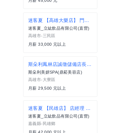
月薪 45,000 元
迷客夏 【高雄大樂店】 門市人員 ★迷人家族 歡迎社會新鮮人 勇敢 逐夢 33K起薪 擴大徵才
迷客夏_立紘飲品有限公司(直營)
高雄市-三民區
月薪 33,000 元以上
斯朵利鳳林店誠徵儲備店長.芳療師.美容助理
斯朵利美妍SPA(鼎菘美容店)
高雄市-大寮區
月薪 29,500 元以上
迷客夏 【民雄店】 店經理 ★迷人未來 挑戰自我★42K起薪 擴大徵才
迷客夏_立紘飲品有限公司(直營)
嘉義縣-民雄鄉
月薪 42,000 元以上