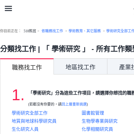
你目前正在：
518熊班
>
依職務找工作
>
學術教育、其它服務
>
學術研究全部工
分類找工作 | 「 學術研究 」 - 所有工作類
地區找工作
產業
職務找工作
1.
「學術研究」分為這些工作項目，請選擇你想找的職
(若都沒有你要的，請
回上層重新挑選
)
學術研究全部工作
圖書館管理
地質與地球科學研究員
生物學專業與研究
生化研究人員
化學相關研究員