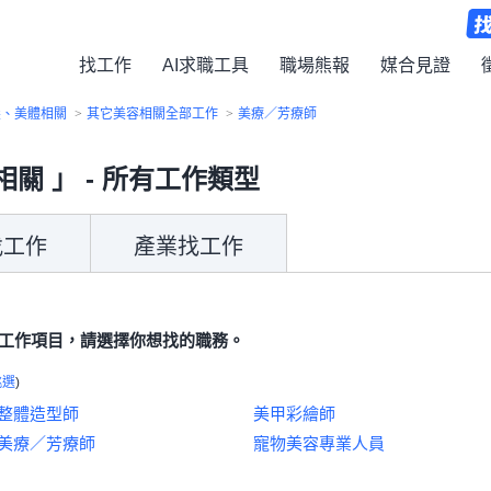
找工作
AI求職工具
職場熊報
媒合見證
髮、美體相關
>
其它美容相關全部工作
>
美療／芳療師
相關 」 - 所有工作類型
找工作
產業找工作
工作項目，請選擇你想找的職務。
挑選
)
整體造型師
美甲彩繪師
美療／芳療師
寵物美容專業人員