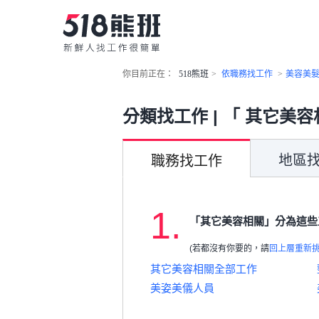
你目前正在：
518熊班
>
依職務找工作
>
美容美
分類找工作 | 「 其它美容
地區
職務找工作
1.
「其它美容相關」分為這些
(若都沒有你要的，請
回上層重新
其它美容相關全部工作
美姿美儀人員