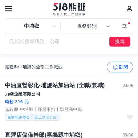
中埔鄉
職務類別
搜尋
嘉義縣中埔鄉的全部工作職缺
訂閱
中油直營彰化-埔鹽站加油站 (全職/兼職)
08/06
力嶸企業有限公司
時薪 216 元
嘉義縣-中埔鄉
經歷不拘
學歷高中職
保障年終獎金
員工獎金分紅
直營店儲備幹部(嘉義縣中埔鄉)
08/06