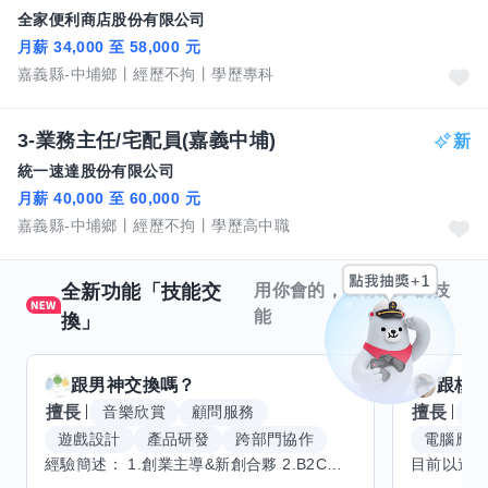
全家便利商店股份有限公司
月薪 34,000 至 58,000 元
嘉義縣-中埔鄉
經歷不拘
學歷專科
3-業務主任/宅配員(嘉義中埔)
統一速達股份有限公司
月薪 40,000 至 60,000 元
嘉義縣-中埔鄉
經歷不拘
學歷高中職
全新功能「技能交
用你會的，換你想學的技
能
換」
跟
男神
交換嗎？
跟
核
擅長
擅長
音樂欣賞
顧問服務
腳
遊戲設計
產品研發
跨部門協作
電腦應用
經驗簡述： 1.創業主導&新創合夥 2.B2C產品開發運營一條龍 3.AI應用開發與量化研究新創 標籤話題都可以聊，開放交流 找尋共同創業機會，亦歡迎新創收編