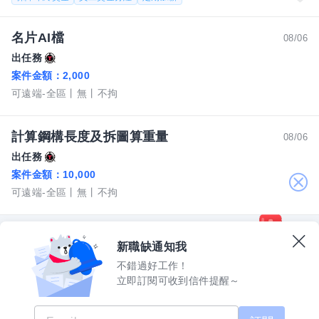
名片AI檔
08/06
出任務
案件金額：
2,000
可遠端-全區
無
不拘
計算鋼構長度及拆圖算重量
08/06
出任務
案件金額：
10,000
關
可遠端-全區
無
不拘
閉
新職缺通知我
不錯過好工作！
立即訂閱可收到信件提醒～
數字科技股份有限公司
上櫃公司股票代碼 5287
許可證字號 2571
機構地址：新北市三重區重新路五段609巷12號10樓
518熊班 客服專線：02-2999-2100 週一至週五 09:00 - 18:00