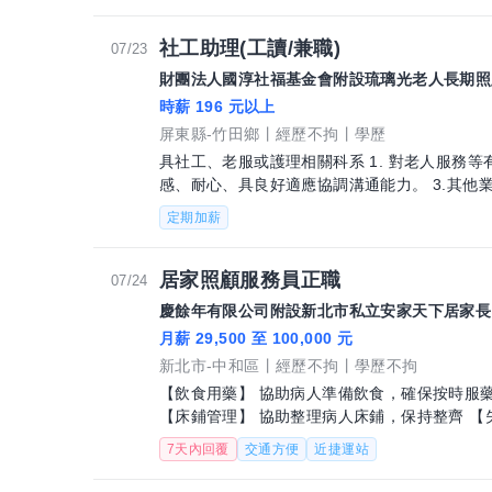
社工助理(工讀/兼職)
07/23
財團法人國淳社福基金會附設琉璃光老人長期照
時薪 196 元以上
屏東縣-竹田鄉
經歷不拘
學歷
具社工、老服或護理相關科系 1. 對老人服務等有興趣尤佳。 2. 抗壓性高、主動、責任
感、耐心、具良好適應協調溝通能力。 3.其他業務支援 4.主管交辦事項 5. 具備汽、機車
駕照者尤佳
定期加薪
居家照顧服務員正職
07/24
慶餘年有限公司附設新北市私立安家天下居家長
月薪 29,500 至 100,000 元
新北市-中和區
經歷不拘
學歷不拘
【飲食用藥】 協助病人準備飲食，確保按時服藥 【環境整理】 負責居住空間清潔與
【床鋪管理】 協助
7天內回覆
交通方便
近捷運站