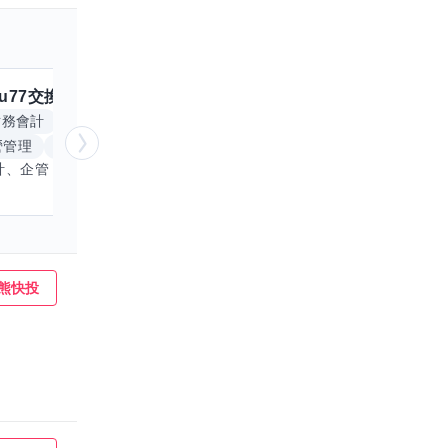
iu77
交換嗎？
跟
KUMA
交換嗎？
擅長
財務會計
顧問服務
經營管理
日文
Excel
營管理
棋類遊戲
PowerPoint
電腦繪
我主修會計、企管，有考取相關證照， 想學英文、韓文、高爾夫
熊快投