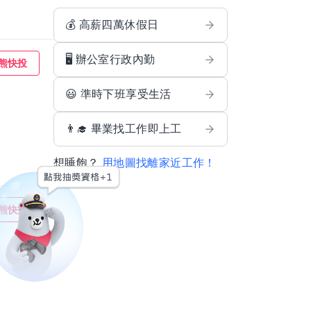
💰 高薪四萬休假日
🖥️ 辦公室行政內勤
熊快投
😃 準時下班享受生活
👨‍🎓 畢業找工作即上工
想睡飽？
用地圖找離家近工作！
熊快投