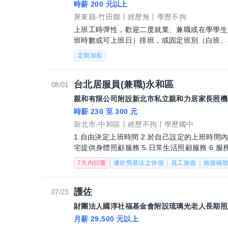
時薪 200 元以上
屏東縣-竹田鄉
經歷無
學歷不拘
上班工時彈性，歡迎二度就業、兼職或在學學生應徵 薪資/福利： 可依照個人需
班時數或可上班日）排班，或固定班別（白班、
定期加薪
台北居服員(兼職)永和區
08/01
親和有限公司附設新北市私立親和力居家長照機
時薪 230 至 300 元
新北市-中和區
經歷不拘
學歷國中
1.自由決定上班時間 2.於自己設定的上班時間內
宅提供身體照顧服務 5.日常生活照顧服務 6
實作 拆帳模式6/4拆
7天內回覆
優於勞基法之休假
員工旅遊
旅遊補
護佐
07/23
財團法人國淳社福基金會附設琉璃光老人長期照
月薪 29,500 元以上