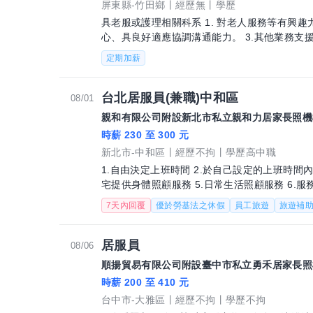
屏東縣-竹田鄉
經歷無
學歷
具老服或護理相關科系 1. 對老人服務等有興趣尤佳。 2. 抗壓性高、主動、責任感、耐
心、具良好適應協調溝通能力。 3.其他業務支援 4.主管交辦事項 5. 具備汽、機車駕照者
尤佳
定期加薪
台北居服員(兼職)中和區
08/01
親和有限公司附設新北市私立親和力居家長照機
時薪 230 至 300 元
新北市-中和區
經歷不拘
學歷高中職
1.自由決定上班時間 2.於自己設定的上班時間內
宅提供身體照顧服務 5.日常生活照顧服務 6
實作 拆帳模式6/4拆
7天內回覆
優於勞基法之休假
員工旅遊
旅遊補
居服員
08/06
順揚貿易有限公司附設臺中市私立勇禾居家長照
時薪 200 至 410 元
台中市-大雅區
經歷不拘
學歷不拘