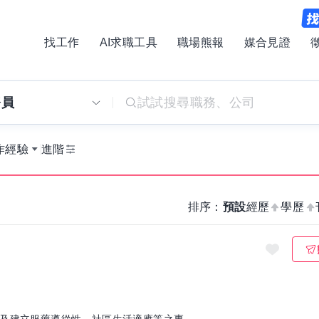
找工作
AI求職工具
職場熊報
媒合見證
務員
作經驗
進階
排序：
預設
經歷
學歷