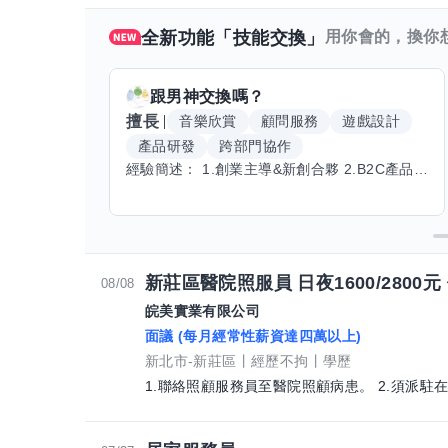
全新功能「技能交換」
用你會的，換你
跟
男神
交換嗎？
擅長
音樂欣賞
顧問服務
遊戲設計
產品研發
跨部門協作
經驗簡述： 1.創業主導&新創合夥 2.B2C產品開發運營一條龍 3.AI應用開發與量化研究新創 標籤話題都可以聊，開放交流 找尋共同創業機會，亦歡迎新創收編
新莊區醫院照服員 日夜1600/2800元
08/08
皖美實業有限公司
面議 (每月經常性薪資達四萬以上)
新北市-新莊區
經歷不拘
學歷
1.聯絡照顧服務員至醫院照顧病患。 2.須派駐