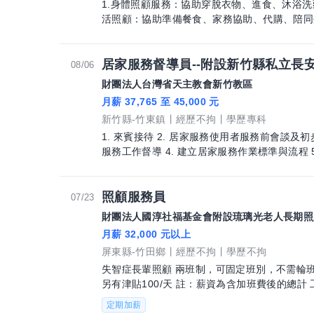
1.身體照顧服務：協助穿脫衣物、進食、沐浴洗
活照顧：協助準備餐食、家務協助、代購、陪同
居家服務督導員--附設新竹縣私立長
08/06
財團法人台灣省天主教會新竹教區
月薪 37,765 至 45,000 元
新竹縣-竹東鎮
經歷不拘
學歷專科
1. 來賓接待 2. 居家服務使用者服務前會談及
服務工作督導 4. 建立居家服務作業標準與流程 5. 協助居家服務使用者及家屬建立正確照
顧觀念 6. 與家
照顧服務員
07/23
財團法人國淳社福基金會附設琉璃光老人長期照
月薪 32,000 元以上
屏東縣-竹田鄉
經歷不拘
學歷不拘
失智症長輩照顧 兩班制，可固定班別，不需輪班 白班 8:00-20:00/夜班20:00-08:00 夜班
定期加薪