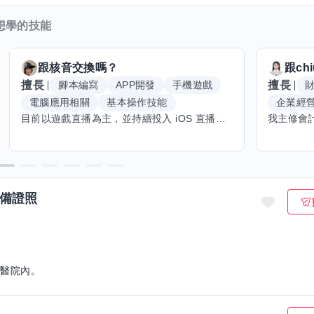
想學的技能
跟
核音
交換嗎？
跟
ch
擅長
擅長
腳本編寫
APP開發
手機遊戲
電腦應用相關
基本操作技能
企業經
目前以遊戲直播為主，並持續投入 iOS 直播推流應用開發。對直播技術、影音串流、AI 應用、內容創作與產品設計有濃厚興趣，平時透過實作累積開發經驗，也持續學習 Godot 遊戲開發、影音剪輯、音樂創作與編曲等相關技術。 希望透過技能交換認識不同背景的夥伴，一起交流開發經驗、Side Project、AI 工作流程、內容創作與職涯發展。如果你也對程式開發、直播技術、設計、美術、Cosplay、造型、化妝、攝影、影音製作、音樂創作等領域有興趣，都很歡迎交流，彼此分享經驗、互相學習，一起成長。
 備證照
在醫院內。