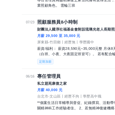
專任管理員為協助康復之家住民擁有規律生活，
業照顧角色。 需輪三班
照顧服務員8小時制
07/23
財團法人國淳社福基金會附設琉璃光老人長期照
月薪 29,500 至 35,000 元
屏東縣-竹田鄉
經歷無
學歷國中
薪資/福利： 薪資28,590元~35,000元整
（白班、小夜、大夜固定班皆可）。 若有配合
兼職或假日班 (工時面議）
定期加薪
專任管理員
06/16
私立莛苑康復之家
月薪 40,000 元
台北市-文山區
經歷不拘
學歷高中職
**個案生活日常輔導與督促、紀錄撰寫、活動帶領、健康
關精神科工作經驗者佳。 2、若無精神復健機
書。 3、歡迎高中職畢業以上，具