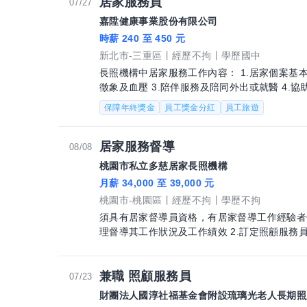
居家服務員
07/27
嘉陞健康事業股份有限公司
時薪 240 至 450 元
新北市-三重區
經歷不拘
學歷國中
長照機構中居家服務工作內容： 1.居家個案基
徵象及血壓 3.陪伴服務及陪同外出或就醫 4.
居家個案沐浴及灌食餵食
保障年終獎金
員工獎金分紅
員工旅遊
居家服務督導
08/08
桃園市私立多慈居家長照機構
月薪 34,000 至 39,000 元
桃園市-桃園區
經歷不拘
學歷不拘
須具有居家督導員資格，有居家督導工作經驗者佳 ！ 1.召募、訓練照顧服務員
理督導其工作狀況及工作績效 2.訂定照顧服務
準、指導、改善 3.規劃辦理教育訓
兼職 照顧服務員
07/23
財團法人國淳社福基金會附設琉璃光老人長期照