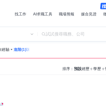
找工作
AI求職工具
職場熊報
媒合見證
別
作經驗
進階(1)
排序：
預設
經歷
學歷