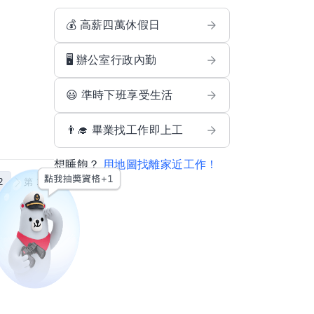
💰 高薪四萬休假日
🖥️ 辦公室行政內勤
😃 準時下班享受生活
👨‍🎓 畢業找工作即上工
想睡飽？
用地圖找離家近工作！
2
第 1 頁