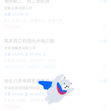
電焊鉗工、西工技術員
宜凱企業有限公司
月薪 40,000 元
新北市-林口區
經歷不拘
學歷不拘
7天內回覆
馬來西亞料理內外場正職
肉骨潘餐飲有限公司
月薪 43,000 至 45,000 元
新北市-新店區
經歷不拘
學歷
員工獎金分紅
近捷運站
定期加薪
知名日系車商客服專員-台北港
祥鴻資源管理顧問有限公司
月薪 38,000 至 40,000 元
新北市-八里區
經歷不拘
學歷
7天內回覆