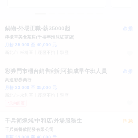
鍋物-外場正職-薪35000起
檸檬草美食茶房(千禧年泡沫紅茶店)
月薪 35,000 至 40,000 元
新北市-板橋區
經歷不拘
學歷
彩券門市櫃台銷售刮刮可抽成早午班人員
高進彩券商行
月薪 33,000 至 35,000 元
新北市-永和區
經歷不拘
學歷
7天內回覆
千兵衛燒烤/中和店/外場服務生
千兵衛餐飲開發有限公司
月薪 39,000 至 40,000 元