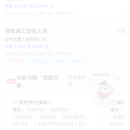
月薪 29,500 至 32,000 元
新北市-新店區
經歷不拘
學歷不拘
標線施工技術人員
衍明交通工程有限公司
日薪 1,950 至 2,800 元
新北市-蘆洲區
經歷不拘
學歷不拘
7天內回覆
員工獎金分紅
旅遊補助
定期加薪
全新功能「技能交
用你會的，換你想學的技
能
換」
跟
男神
交換嗎？
跟
核
擅長
擅長
音樂欣賞
顧問服務
腳
遊戲設計
產品研發
跨部門協作
電腦應用
經驗簡述： 1.創業主導&新創合夥 2.B2C產品開發運營一條龍 3.AI應用開發與量化研究新創 標籤話題都可以聊，開放交流 找尋共同創業機會，亦歡迎新創收編