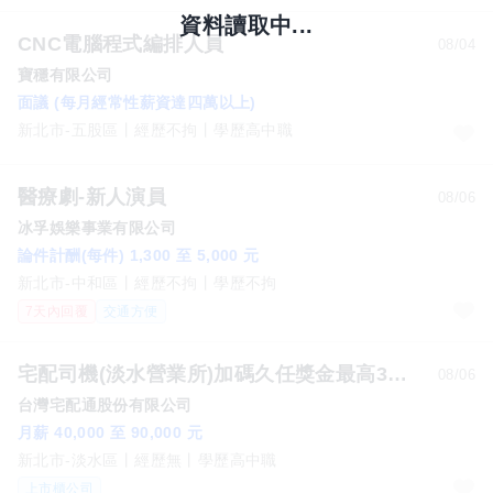
資料讀取中...
CNC電腦程式編排人員
08/04
寶穩有限公司
面議 (每月經常性薪資達四萬以上)
新北市-五股區
經歷不拘
學歷高中職
醫療劇-新人演員
08/06
冰孚娛樂事業有限公司
論件計酬(每件) 1,300 至 5,000 元
新北市-中和區
經歷不拘
學歷不拘
7天內回覆
交通方便
宅配司機(淡水營業所)加碼久任獎金最高3萬元
08/06
台灣宅配通股份有限公司
月薪 40,000 至 90,000 元
新北市-淡水區
經歷無
學歷高中職
上市櫃公司