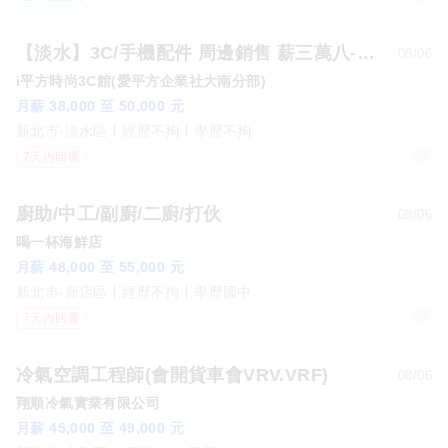
【淡水】3C/手機配件 周邊銷售 薪三萬八-五萬 休6-8天i平方3C館(饒河.通化.中山.站前.士林.松山)
08/06
i平方時尚3C館(愛平方企業社大南分部)
月薪 38,000 至 50,000 元
新北市-淡水區
經歷不拘
學歷不拘
7天內回覆
廚助/中工/副廚/二廚/打伙
08/06
喝一杯海鮮店
月薪 48,000 至 55,000 元
新北市-新店區
經歷不拘
學歷國中
7天內回覆
冷氣空調工程師(會開貨車會VRV.VRF)
08/06
翔順冷氣實業有限公司
月薪 45,000 至 49,000 元