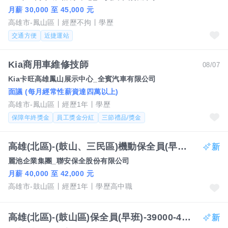
月薪 30,000 至 45,000 元
高雄市-鳳山區
經歷不拘
學歷
交通方便
近捷運站
Kia商用車維修技師
08/07
Kia卡旺高雄鳳山展示中心_全賓汽車有限公司
面議 (每月經常性薪資達四萬以上)
高雄市-鳳山區
經歷1年
學歷
保障年終獎金
員工獎金分紅
三節禮品/獎金
高雄(北區)-(鼓山、三民區)機動保全員(早班)-40000-42000元/作4休2-任經理
麗池企業集團_聯安保全股份有限公司
月薪 40,000 至 42,000 元
高雄市-鼓山區
經歷1年
學歷高中職
高雄(北區)-(鼓山區)保全員(早班)-39000-41000元/作四休二-任經理