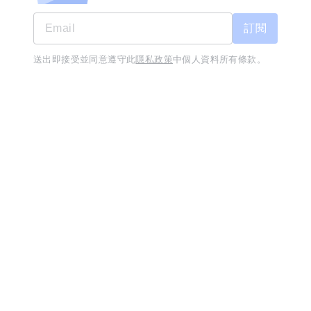
優於勞基法之休假
員工獎金分紅
交通方便
訂閱
陶板屋高雄裕誠店-廚藝助理
送出即接受並同意遵守此
隱私政策
中個人資料所有條款。
工作訊息不漏接
立即下載
王品餐飲股份有限公司
月薪 37,200 至 44,500 元
高雄市-左營區
經歷不拘
學歷高中職
優於勞基法之休假
員工獎金分紅
交通方便
蝦皮美編/蝦皮內容企劃
08/05
晶采暢貨有限公司
月薪 35,500 至 40,000 元
高雄市-前金區
經歷不拘
學歷高中職
員工獎金分紅
旅遊補助
全新功能「技能交
用你會的，換你想學的技
能
換」