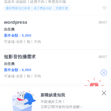
高雄市-前鎮區
經歷不拘
學歷高中職
優於勞基法之休假
員工獎金分紅
交通方便
wordpress
08/07
出任務
案件金額：
5,000
可遠端-全區
無
不拘
短影音拍攝需求
08/07
出任務
案件金額：
6,000
關
可遠端-全區
無
不拘
閉
陶板屋高雄夢時代店-廚藝助理
新職缺通知我
王品餐飲股份有限公司
不錯過好工作！
月薪 37,200 至 44,500 元
立即訂閱可收到信件提醒～
高雄市-前鎮區
經歷不拘
學歷高中職