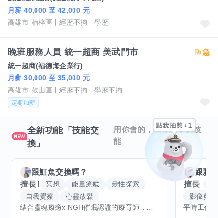
月薪 40,000 至 42,000 元
高雄市-楠梓區
經歷不拘
學歷
晚班服務人員 統一超商 美武門市
統一超商(福德海企業行)
月薪 30,000 至 35,000 元
高雄市-鼓山區
經歷不拘
學歷不拘
定期加薪
全新功能「技能交
用你會的，換你想學的技
能
換」
跟
魟魚
交換嗎？
跟
雅
擅長
擅長
冥想
能量療癒
靈性探索
W
自我覺察
心靈放鬆
影像剪輯
結合靈魂療癒x NGH催眠認證的療育師，主要提供潛意識探索和靈魂導向的催眠療育。你會全程100%清醒跟我對話。