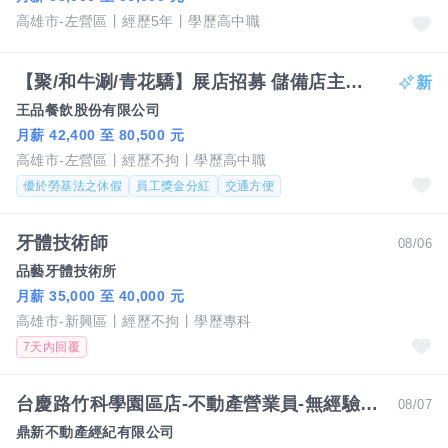
高雄市-左營區
經歷5年
學歷高中職
【聚/和牛涮/青花驕】展店招募 儲備店主管 月薪上看80K /高雄
王品餐飲股份有限公司
月薪 42,400 至 80,500 元
高雄市-左營區
經歷不拘
學歷高中職
優於勞基法之休假
員工獎金分紅
交通方便
牙體技術師
08/06
品藝牙體技術所
月薪 35,000 至 40,000 元
高雄市-新興區
經歷不拘
學歷專科
7天內回覆
台慶路竹科學園區店-不動產營業員-無經驗可
08/07
鼎新不動產經紀有限公司