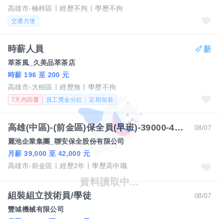
高雄市-楠梓區
經歷不拘
學歷不拘
交通方便
時薪人員
萃茶風_久美品萃茶店
時薪 196 至 200 元
高雄市-大樹區
經歷無
學歷不拘
7天內回覆
員工獎金分紅
定期加薪
高雄(中區)-(前金區)保全員(早班)-39000-42000元/作四休二-賴經理
08/07
麗池企業集團_聯安保全股份有限公司
月薪 39,000 至 42,000 元
高雄市-前金區
經歷2年
學歷高中職
組裝組立技術員/學徒
08/07
豐城機械有限公司