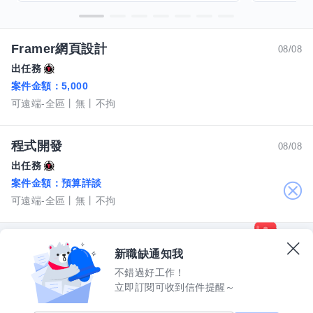
Framer網頁設計
08/08
出任務
案件金額：
5,000
可遠端-全區
無
不拘
程式開發
08/08
出任務
案件金額：
預算詳談
關
可遠端-全區
無
不拘
閉
新職缺通知我
不錯過好工作！
立即訂閱可收到信件提醒～
數字科技股份有限公司
上櫃公司股票代碼 5287
許可證字號 2571
機構地址：新北市三重區重新路五段609巷12號10樓