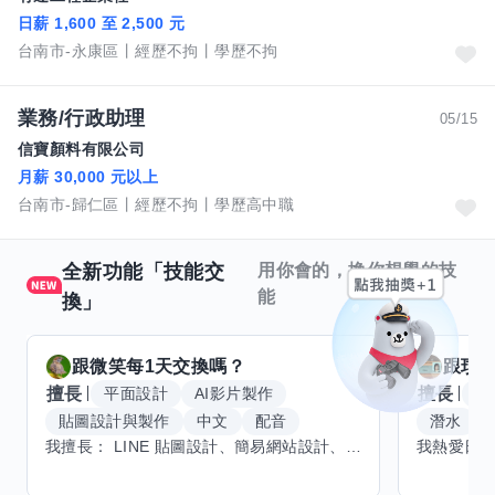
日薪 1,600 至 2,500 元
台南市-永康區
經歷不拘
學歷不拘
業務/行政助理
05/15
信寶顏料有限公司
月薪 30,000 元以上
台南市-歸仁區
經歷不拘
學歷高中職
全新功能「技能交
用你會的，換你想學的技
能
換」
跟
微笑每1天
交換嗎？
跟
玟
擅長
擅長
平面設計
AI影片製作
W
貼圖設計與製作
中文
配音
潛水
我擅長： LINE 貼圖設計、簡易網站設計、影片剪輯、配音、AI 影片創作、音樂創作（原創歌曲／純音樂／配樂） 希望交換技能： ① 游泳（想學：自由式、蝶式） 已會基礎蛙式、仰式，但姿勢尚未標準，希望有人協助修正動作、提升效率。 ② 鋼琴（目前約巴哈初階程度） ③ 英文（程度約 B1～B2） 交換方式： 捷運可到處，部分技能可線上交換。