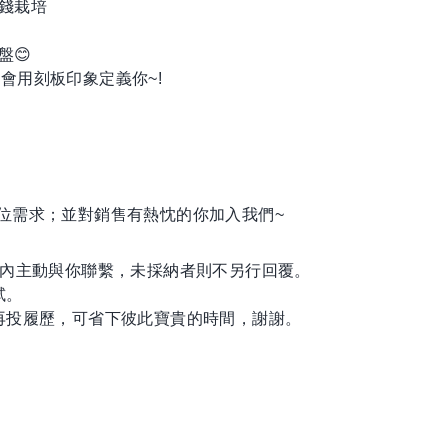
錢栽培
盤😊
會用刻板印象定義你~!
職位需求；並對銷售有熱忱的你加入我們~
日內主動與你聯繫，未採納者則不另行回覆。
試。
間再投履歷，可省下彼此寶貴的時間，謝謝。