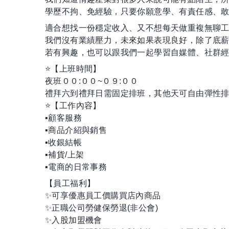
學歷不拘、免經驗，只要你願意學、有責任感、敢
適合想找一份穩定收入、又不想每天做重複無聊工
我們沒有業績壓力，未來如果表現良好，除了底
若有興趣，也可以跟我們一起學習自媒體、社群經
⭐️【上班時間】
夜班００:００~０９:００
禮拜六到禮拜日需固定排班，其他天可自由彈性
⭐️【工作內容】
▪️顧客服務
▪️商品介紹與銷售
▪️收銀結帳
▪️補貨/上架
▪️電商的日常事務
【員工福利】
✨可享優惠員工價購買店內商品
✨正職公司勞健保勞退(非公會)
✨入股加盟機會