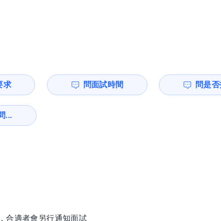
要求
問面試時間
問是否
...
徵，合適者會另行通知面試