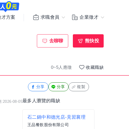
求職會員
企業徵才
徵才方案
去聊聊
熊快投
0~5人應徵
收藏職缺
分享
分享
複製
最多人瀏覽的職缺
2026-08-05
石二鍋中和德光店-見習襄理
王品餐飲股份有限公司