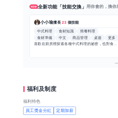
全新功能「技能交換」
用你會的，換你
小小瑜
擅長
23
個技能
中式料理
食材知識
簡餐料理
食材準備
中文
商品管理
桌遊
更多
喜歡在廚房裡探索各種中式料理的祕密，也對食材的挑選和搭配充滿熱情。平常生活裡，簡餐料理是我的拿手好戲，讓人輕鬆又滿足。最近開始對手繪、攝影和影片剪輯有濃厚興趣，想找伙伴一起學習交換技能，互相激盪創意！希望能和你一起開心成長，分享不只是技術，更是快樂和靈感的碰撞。
福利及制度
福利特色
員工獎金分紅
定期加薪