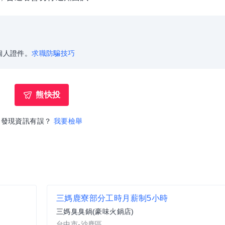
個人證件。
求職防騙技巧
熊快投
發現資訊有誤？
我要檢舉
三媽鹿寮部分工時月薪制5小時
三媽臭臭鍋(豪味火鍋店)
台中市-沙鹿區