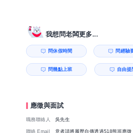
我想問老闆更多...
問休假時間
問經驗
問幾點上班
自由提問
應徵與面試
職務聯絡人
吳先生
聯絡 Email
意者請將履歷自傳透過518熊班應