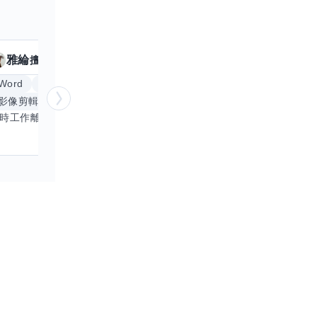
雅綸
小姵
擅長
7
個技能
擅
Word
Excel
倉頡輸入法
體重管理
影像剪輯與後製
手機遊戲
更多
創業
銷
平時工作離不開Word和Excel，熟練操作讓我在文件整理和數據處理上都得心應手，還能用倉頡輸入法快速打字。近期想挑戰英文學習，希望能透過交換技能一起進步！如果你英文流利，需要中文或電腦技巧輔助，歡迎找我搭檔，咱們一起歡樂學習，互相激勵，成為彼此的學習小夥伴！