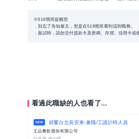
※518熊班提醒您
．別忘了告知雇主，您是在518熊班看到這則職務。
．面試時，請勿交付提款卡及密碼、存摺、信用卡或
看過此職缺的人也看了...
就饗台北長安東-兼職/工讀計時人員
NEW
王品餐飲股份有限公司
台北市-中山區