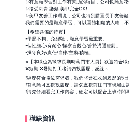
✨有意願學習對工作有幫助的項目，公司也願意花
✨接受刺青.染髮.美甲完全OK!
✨美甲友善工作環境，公司也特別購置長甲友善鍵
我們需要的是願意學習，可以團體相處的人唷，不
【希望具備的特質】
▪️學歷不拘、免經驗，願意學習最重要。
▪️個性細心/有耐心/懂察言觀色/善於溝通應對。
▪️操守良好/責任/自律/主動/積極。
⭐️【本職位為徵求長期時薪門市人員】歡迎符合
❌短期 ❌暑期打工者請勿投履歷，感謝～
❗️經歷符合職位需求者，我們將會在收到履歷的5
❗️有意願可直接投履歷，請勿直接前往門市現場面
❗️請先仔細看完工作內容，確定可以配合上班時
職缺資訊