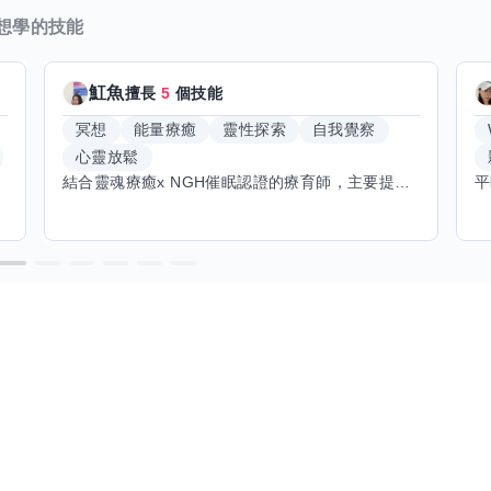
想學的技能
魟魚
擅長
5
個技能
冥想
能量療癒
靈性探索
自我覺察
心靈放鬆
結合靈魂療癒x NGH催眠認證的療育師，主要提供潛意識探索和靈魂導向的催眠療育。你會全程100%清醒跟我對話。