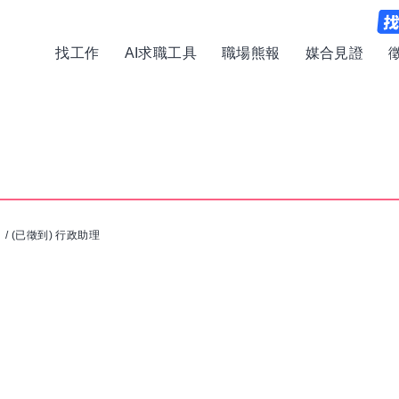
找工作
AI求職工具
職場熊報
媒合見證
司
/
(已徵到) 行政助理