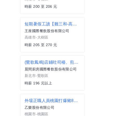
時薪 200 至 206 元
短期暑假工讀【雞三和-高雄義大店】內外場計時員(早晚班任選)時薪205-270、加碼假日津貼達時薪217-282
王座國際餐飲股份有限公司
高雄市-大樹區
時薪 205 至 270 元
(鶯歌鳳鳴)店鋪吐司檯、煎台操作人員兼職人員
晨間廚房國際餐飲股份有限公司
新北市-鶯歌區
時薪 196 元以上
外場正職人員桃園打爆豬8小時
乙樂股份有限公司
桃園市-桃園區