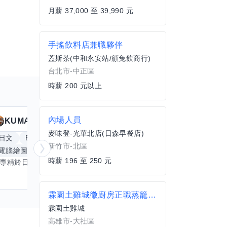
月薪 37,000 至 39,990 元
手搖飲料店兼職夥伴
蓋斯茶(中和永安站/顧兔飲商行)
台北市-中正區
時薪 200 元以上
內場人員
KUMA
Anitta
擅長
19
個技能
麥味登-光華北店(日森早餐店)
日文
Excel
Word
PowerPoint
英文
手
新竹市-北區
電腦繪圖
手繪
影像剪輯與後製
更多
時薪 196 至 250 元
我專精於日文語言及文書處理軟體，尤其擅長Excel與Word的高效運用，具備穩健的專業技能。近期希望拓展英文溝通能力，進而深入遊戲設計與動畫製作領域。期盼透過技能交流，共同成長，彼此激盪出創新思維，提升專業價值。若您在相關領域有心得，樂於互惠分享，誠摯邀請一同探索更多可能。
霖園土雞城徵廚房正職蒸籠師傅43K起
霖園土雞城
高雄市-大社區