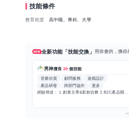
技能條件
教育程度
高中職、專科、大學
全新功能「技能交換」
用你會的，換你
男神
擅長
39
個技能
音樂欣賞
顧問服務
遊戲設計
產品研發
跨部門協作
更多
經驗簡述： 1.創業主導&新創合夥 2.B2C產品開發運營一條龍 3.AI應用開發與量化研究新創 標籤話題都可以聊，開放交流 找尋共同創業機會，亦歡迎新創收編