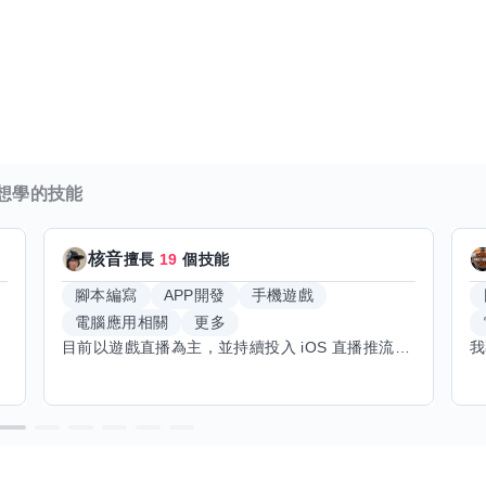
想學的技能
核音
擅長
19
個技能
腳本編寫
APP開發
手機遊戲
電腦應用相關
更多
目前以遊戲直播為主，並持續投入 iOS 直播推流應用開發。對直播技術、影音串流、AI 應用、內容創作與產品設計有濃厚興趣，平時透過實作累積開發經驗，也持續學習 Godot 遊戲開發、影音剪輯、音樂創作與編曲等相關技術。 希望透過技能交換認識不同背景的夥伴，一起交流開發經驗、Side Project、AI 工作流程、內容創作與職涯發展。如果你也對程式開發、直播技術、設計、美術、Cosplay、造型、化妝、攝影、影音製作、音樂創作等領域有興趣，都很歡迎交流，彼此分享經驗、互相學習，一起成長。