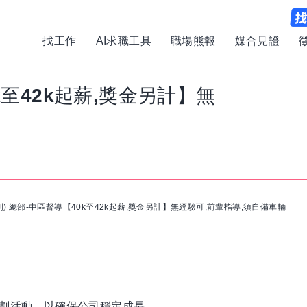
找工作
AI求職工具
職場熊報
媒合見證
k至42k起薪,獎金另計】無
到) 總部-中區督導【40k至42k起薪,獎金另計】無經驗可,前輩指導,須自備車輛
企劃活動，以確保公司穩定成長