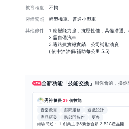
教育程度
不拘
需備駕照
輕型機車、普通小型車
其他條件
1.應變能力強，抗壓性佳，具備溝通
2.需自備汽車
3.過路費實報實銷、公司補貼油資
( 依中油油價/補助每公里 5.5)
全新功能「技能交換」
用你會的，換你
男神
擅長
39
個技能
音樂欣賞
顧問服務
遊戲設計
產品研發
跨部門協作
更多
經驗簡述： 1.創業主導&新創合夥 2.B2C產品開發運營一條龍 3.AI應用開發與量化研究新創 標籤話題都可以聊，開放交流 找尋共同創業機會，亦歡迎新創收編