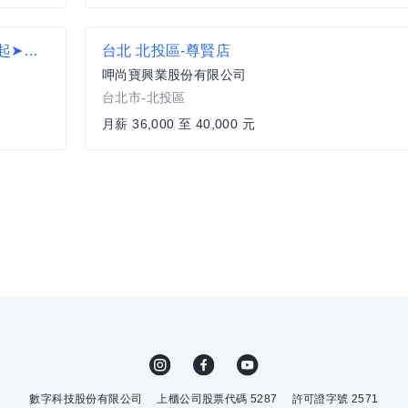
兼職➤南港LALAPORT➤日班理貨員➤時薪206起➤週休二日➤可日領T8
台北 北投區-尊賢店
呷尚寶興業股份有限公司
台北市-北投區
月薪 36,000 至 40,000 元
數字科技股份有限公司
上櫃公司股票代碼 5287
許可證字號 2571