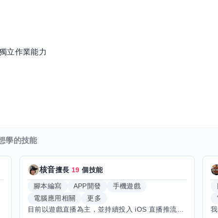
、獨立作業能力
想學的技能
核音
擅長
19
個技能
腳本編寫
APP開發
手機遊戲
電腦應用相關
更多
目前以遊戲直播為主，並持續投入 iOS 直播推流應用開發。對直播技術、影音串流、AI 應用、內容創作與產品設計有濃厚興趣，平時透過實作累積開發經驗，也持續學習 Godot 遊戲開發、影音剪輯、音樂創作與編曲等相關技術。 希望透過技能交換認識不同背景的夥伴，一起交流開發經驗、Side Project、AI 工作流程、內容創作與職涯發展。如果你也對程式開發、直播技術、設計、美術、Cosplay、造型、化妝、攝影、影音製作、音樂創作等領域有興趣，都很歡迎交流，彼此分享經驗、互相學習，一起成長。