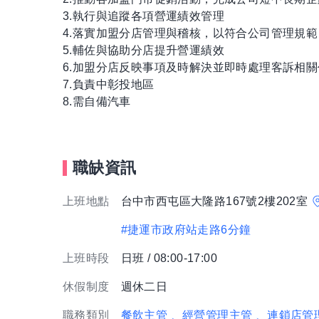
3.執行與追蹤各項營運績效管理
4.落實加盟分店管理與稽核，以符合公司管理規範
5.輔佐與協助分店提升營運績效
6.加盟分店反映事項及時解決並即時處理客訴相
7.負責中彰投地區
8.需自備汽車
職缺資訊
上班地點
台中市西屯區大隆路167號2樓202室
#捷運市政府站走路6分鐘
上班時段
日班 / 08:00-17:00
休假制度
週休二日
職務類別
餐飲主管
、經營管理主管
、連鎖店管