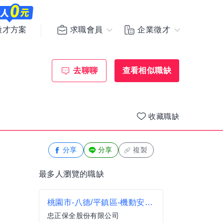
求職會員
企業徵才
徵才方案
去聊聊
查看相似職缺
收藏職缺
分享
分享
複製
最多人瀏覽的職缺
桃園市-八德/平鎮區-機動安管人員-夜班
忠正保全股份有限公司