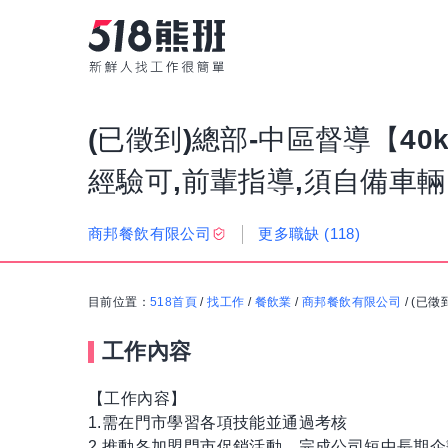
(已徵到)總部-中區督導【40
經驗可,前輩指導,須自備車輛
更多職缺
(118)
商邦餐飲有限公司
目前位置：
518首頁
/
找工作
/
餐飲業
/
商邦餐飲有限公司
/
(已徵
工作內容
【工作內容】
1.需在門市學習各項技能並通過考核
2.推動各加盟門市促銷活動，完成公司短中長期