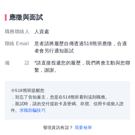
應徵與面試
職務聯絡人
人資處
聯絡 Email
意者請將履歷自傳透過518熊班應徵，合適
者會另行通知面試
備 註
*請直接投遞您的履歷，我們將會主動與您聯
繫，謝謝。
※518熊班提醒您
．別忘了告知雇主，您是在518熊班看到這則職務。
．面試時，請勿交付提款卡及密碼、存摺、信用卡或個人證
件。
求職防騙技巧
發現資訊有誤？
我要檢舉