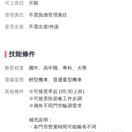
可上班日
不限
管理責任
不需負擔管理責任
是否出差
不需出差/外派
技能條件
教育程度
國中、高中職、專科、大學
需備駕照
輕型機車、普通重型機車
其他條件
※可接受早起 (05:30上班)
※可接受快節奏工作步調
※偶有不同門市輪調需求
補充說明：
・各門市營業時間可能略有不同