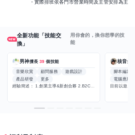
・實際排班依各門市營業時間及主管安排為主
全新功能「技能交
用你會的，換你想學的技
能
換」
男神
核音
擅長
39
個技能
擅
音樂欣賞
顧問服務
遊戲設計
腳本編寫
產品研發
更多
電腦應用
經驗簡述： 1.創業主導&新創合夥 2.B2C產品開發運營一條龍 3.AI應用開發與量化研究新創 標籤話題都可以聊，開放交流 找尋共同創業機會，亦歡迎新創收編