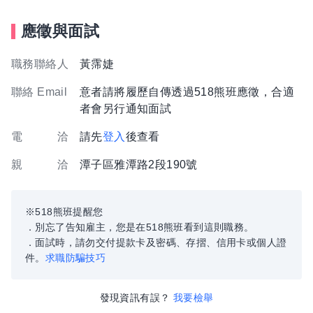
應徵與面試
職務聯絡人
黃霈婕
聯絡 Email
意者請將履歷自傳透過518熊班應徵，合適
者會另行通知面試
電 洽
請先
登入
後查看
親 洽
潭子區雅潭路2段190號
※518熊班提醒您
．別忘了告知雇主，您是在518熊班看到這則職務。
．面試時，請勿交付提款卡及密碼、存摺、信用卡或個人證
件。
求職防騙技巧
發現資訊有誤？
我要檢舉