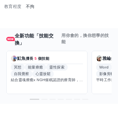
教育程度
不拘
全新功能「技能交
用你會的，換你想學的技
能
換」
魟魚
雅綸
擅長
5
個技能
擅
冥想
能量療癒
靈性探索
Word
E
自我覺察
心靈放鬆
影像剪輯
結合靈魂療癒x NGH催眠認證的療育師，主要提供潛意識探索和靈魂導向的催眠療育。你會全程100%清醒跟我對話。