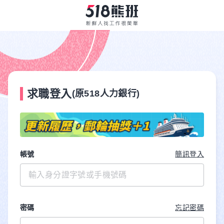
求職登入
(原518人力銀行)
帳號
簡訊登入
密碼
忘記密碼