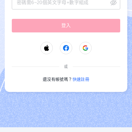
或
還沒有帳號嗎？
快速註冊