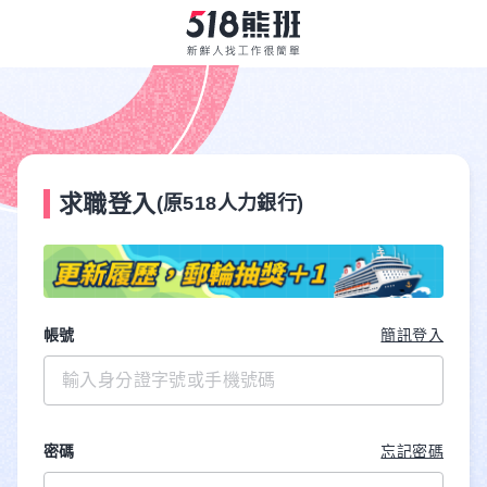
求職登入
(原518人力銀行)
帳號
簡訊登入
密碼
忘記密碼