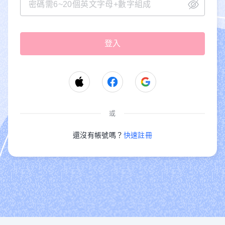
或
還沒有帳號嗎？
快速註冊