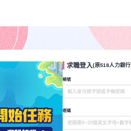
求職登入
(原518人力銀行
帳號
密碼