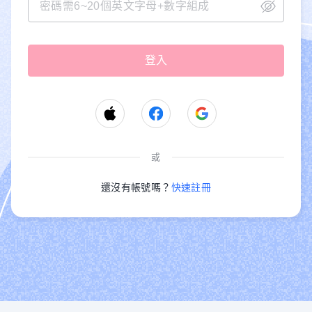
或
還沒有帳號嗎？
快速註冊