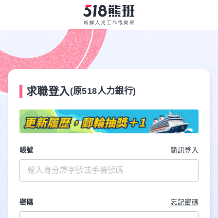
求職登入
(原518人力銀行)
帳號
簡訊登入
密碼
忘記密碼