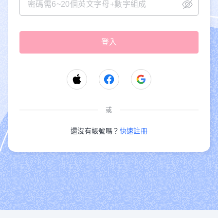
或
還沒有帳號嗎？
快速註冊