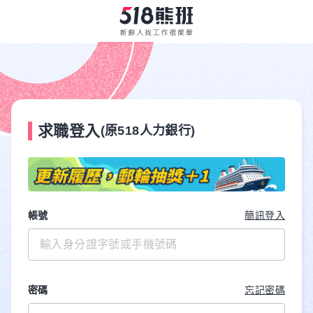
求職登入
(原518人力銀行)
帳號
簡訊登入
密碼
忘記密碼