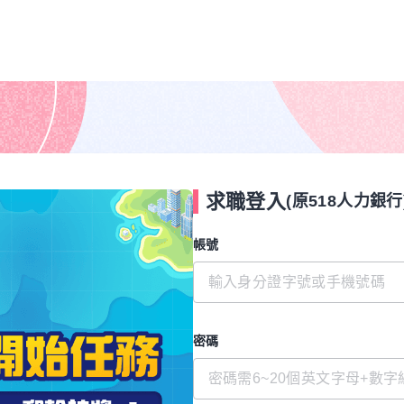
求職登入
(原518人力銀行
帳號
密碼