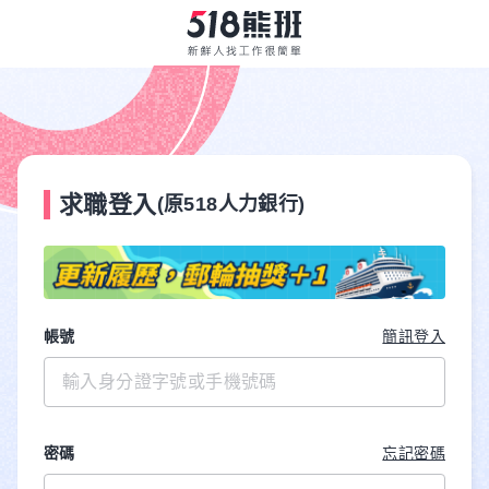
求職登入
(原518人力銀行)
帳號
簡訊登入
密碼
忘記密碼