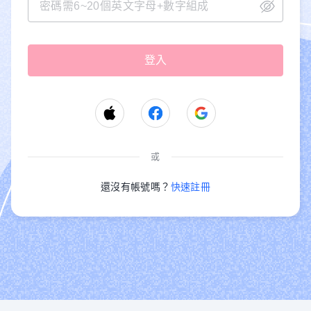
或
還沒有帳號嗎？
快速註冊