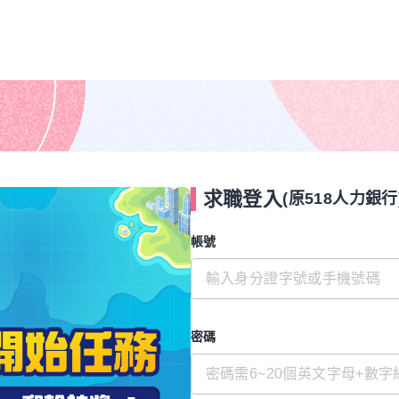
求職登入
(原518人力銀行
帳號
密碼