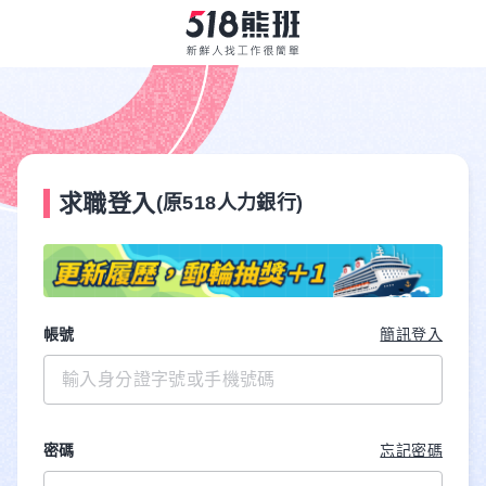
求職登入
(原518人力銀行)
帳號
簡訊登入
密碼
忘記密碼