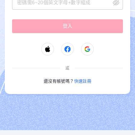
或
還沒有帳號嗎？
快速註冊