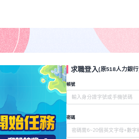
求職登入
(原518人力銀行
帳號
密碼