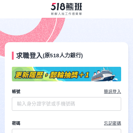
求職登入
(原518人力銀行)
帳號
簡訊登入
密碼
忘記密碼