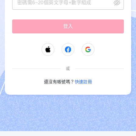
或
還沒有帳號嗎？
快速註冊