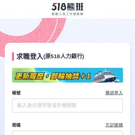
求職登入
(原518人力銀行)
帳號
簡訊登入
密碼
忘記密碼