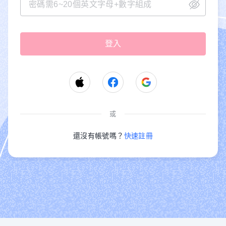
或
還沒有帳號嗎？
快速註冊