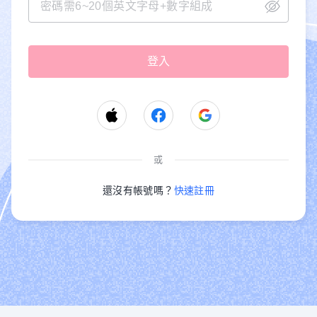
或
還沒有帳號嗎？
快速註冊