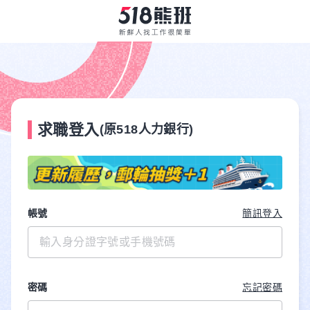
求職登入
(原518人力銀行)
帳號
簡訊登入
密碼
忘記密碼