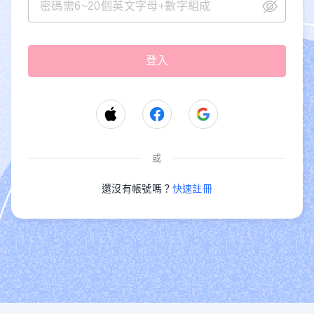
或
還沒有帳號嗎？
快速註冊