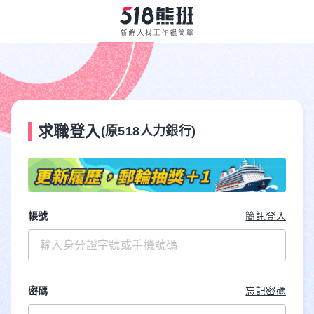
求職登入
(原518人力銀行)
帳號
簡訊登入
密碼
忘記密碼