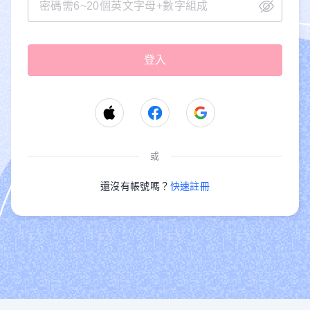
或
還沒有帳號嗎？
快速註冊