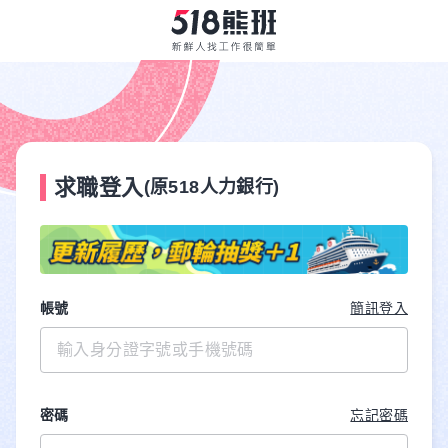
求職登入
(原518人力銀行)
帳號
簡訊登入
密碼
忘記密碼