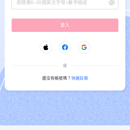
或
還沒有帳號嗎？
快速註冊