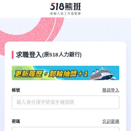
求職登入
(原518人力銀行)
帳號
簡訊登入
密碼
忘記密碼