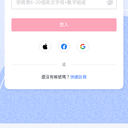
或
還沒有帳號嗎？
快速註冊