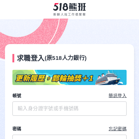
求職登入
(原518人力銀行)
帳號
簡訊登入
密碼
忘記密碼