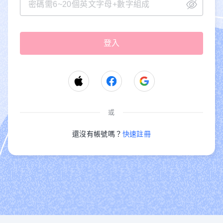
或
還沒有帳號嗎？
快速註冊