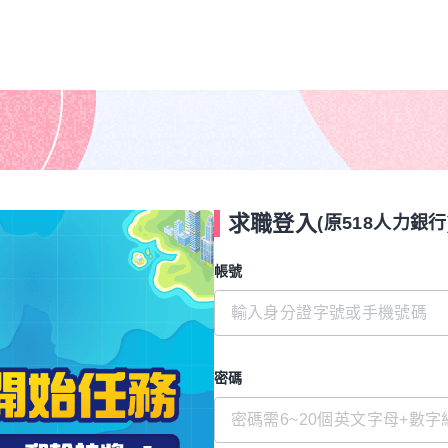
求職登入
(原518人力銀行
帳號
密碼