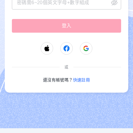
或
還沒有帳號嗎？
快速註冊