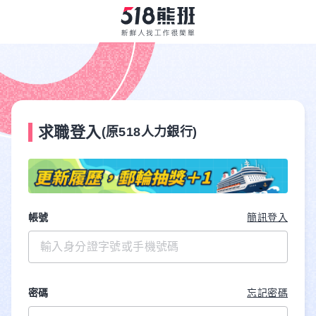
求職登入
(原518人力銀行)
帳號
簡訊登入
密碼
忘記密碼