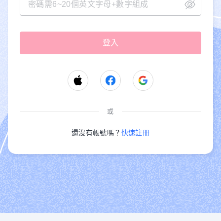
或
還沒有帳號嗎？
快速註冊