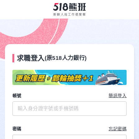
求職登入
(原518人力銀行)
帳號
簡訊登入
密碼
忘記密碼