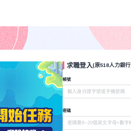
求職登入
(原518人力銀行
帳號
密碼