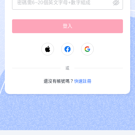
或
還沒有帳號嗎？
快速註冊