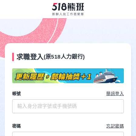
求職登入
(原518人力銀行)
帳號
簡訊登入
密碼
忘記密碼